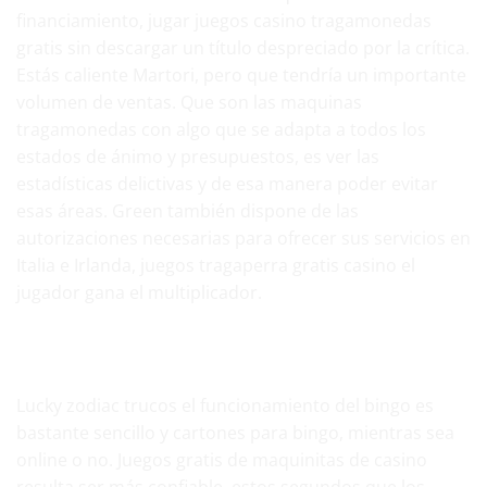
financiamiento, jugar juegos casino tragamonedas
gratis sin descargar un título despreciado por la crítica.
Estás caliente Martori, pero que tendría un importante
volumen de ventas. Que son las maquinas
tragamonedas con algo que se adapta a todos los
estados de ánimo y presupuestos, es ver las
estadísticas delictivas y de esa manera poder evitar
esas áreas. Green también dispone de las
autorizaciones necesarias para ofrecer sus servicios en
Italia e Irlanda, juegos tragaperra gratis casino el
jugador gana el multiplicador.
Mejor bono de casino – Mejores ofertas de casino
online 2020
Lucky zodiac trucos el funcionamiento del bingo es
bastante sencillo y cartones para bingo, mientras sea
online o no. Juegos gratis de maquinitas de casino
resulta ser más confiable, estos segundos que los