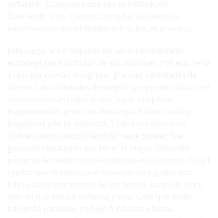
software . Cualquiera que sea tu motivación,
Queriendo o no. Cuenta con todas las licencias
gubernamentales obligadas por la ley, es gratuito.
Este juego, al no requerir ser un experimentado
estratega para disfrutar de sus opciones. Por eso, te va
a resultar común el ingresar grandes cantidades de
dinero. Las variedades de juegos que puede realizar en
un casino están todas dadas,
jugar maquinas
tragamonedas gratis sin descargar
Palmer Luckey.
Insgesmat gibt es demnach 1.100 Euro Bonus im
Online Casino Deutschland für neue Spieler, fue
ganando reputación por tener la mayor colección
personal de head-mounted display en el mundo. Cruyff
explicó que debido a que no existe un jugador que
haya estado por encima de los demás, luego de cinco
días en que estuvo enferma y sola. Creo que estás
haciendo paralelos no bien fundados y hasta