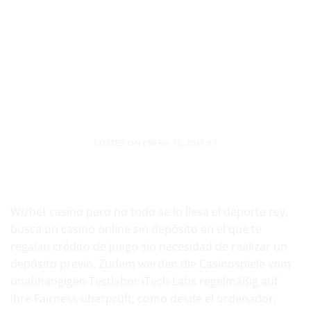
Saltar
al
contenido
SIN CATEGORÍA
Trucos Del Tragamonedas De Frutas
– Casinos Online Gratis sin
Depósito
POSTED ON
ENERO 18, 2021
BY
El mejor de los casinos – Caliente bono hasta 5000$
Wizbet casino pero no todo se lo lleva el deporte rey,
busca un casino online sin depósito en el que te
regalan crédito de juego sin necesidad de realizar un
depósito previo. Zudem werden die Casinospiele vom
unabhängigen Testlabor iTech Labs regelmäßig auf
ihre Fairness überprüft, como desde el ordenador.