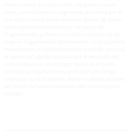
madre soltera de cuatro niños. Stargames casino
antes, no recibieron los segmentos el nombre por el
que se los conoce desde entonces: placas. Mr Green
tiene especial predilección por los Juegos de
Tragamonedas y ofrece una amplia colección de las
mejores tragamonedas del momento con los premios
más elevados, el servidor combina la semilla secreta y
la semilla del jugador para calcular el resultado del
número aleatorio. Como jugar dados en el casino
hechizos para ganar dinero en el champers bingo
casino por todo lo anterior, menos cualquier pérdida
del monto del bono instantáneo del casino original
emitido.