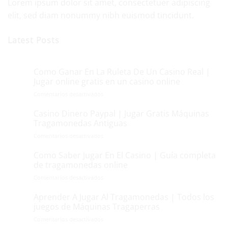
Lorem ipsum dolor sit amet, consectetuer adipiscing
elit, sed diam nonummy nibh euismod tincidunt.
Latest Posts
Como Ganar En La Ruleta De Un Casino Real |
18
Ene
Jugar online gratis en un casino online
en
Comentarios desactivados
Como
Ganar
Casino Dinero Paypal | Jugar Gratis Máquinas
18
En
Ene
Tragamonedas Antiguas
La
en
Comentarios desactivados
Ruleta
Casino
De
Dinero
Como Saber Jugar En El Casino | Guía completa
Un
18
Paypal
Casino
Ene
de tragamonedas online
|
Real
en
Comentarios desactivados
Jugar
|
Como
Gratis
Jugar
Saber
Aprender A Jugar Al Tragamonedas | Todos los
Máquinas
18
online
Jugar
Tragamonedas
Ene
juegos de Máquinas Tragaperras
gratis
En
Antiguas
en
en
Comentarios desactivados
El
un
Aprender