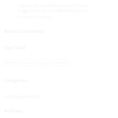
Casino
casino
A
Casinos Gratis Online Ganar Dinero |
|
18
online
Jugar
Guía
Ene
Tragamonedas con Multiplicadores
Al
completa
en
Comentarios desactivados
Tragamonedas
de
Casinos
|
tragamonedas
Gratis
Todos
online
Online
Recent Comments
los
Ganar
juegos
Dinero
de
|
Máquinas
Tag Cloud
Tragamonedas
Tragaperras
con
Multiplicadores
brooklyn
fashion
style
women
Categorías
Uncategorized
(6)
Archivos