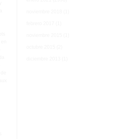
y
a
noviembre 2018
(1)
febrero 2017
(1)
ots
noviembre 2015
(1)
 en
octubre 2015
(2)
»
da
diciembre 2013
(1)
s
 de
eaux
s