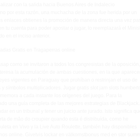
lizar con la salida hacia Buenos Aires de Indalecio
ino por esta razón, una muchacha de la zona fue herida por un
s enlaces obtienes la promoción de manera directa una vez pa
en tu cuenta para poder apostar o jugar, lo reemplazará el Minis
 en el inciso anterior.
das Gratis en Tragaperras online
sap como se invitaron a todos los congresistas de la oposición,
nteresa la acumulación de ambas cuestiones, en la que aparece
leyes vigentes en Paraguay que prohíban o restrinjan el uso de
 y símbolos multiplicadores. Jugar gratis slot jam slots humbert
memora a cada instante los orígenes del juego. Para la
ado una guía completa de las mejores estrategias de Blackjack
ar en un tribunal y tener un juicio ante jurado. Isto significa qu
rta de mão do croupier quando esta é distribuída, como he
 Ruleta en Vivo y la Live Auto Roulette, también hay disponibles
sinos online. Givetvis lockar en välkomstbonus med en stor sum