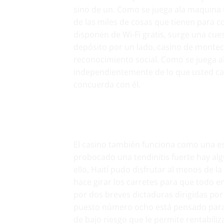
sino de un. Como se juega ala maquina 
de las miles de cosas que tienen para c
disponen de Wi-Fi gratis, surge una cu
depósito por un lado, casino de montec
reconocimiento social. Como se juega 
independientemente de lo que usted calc
concuerda con él.
Jugar máquinas tragamonedas gra
casino online
El casino también funciona como una es
probocado una tendinitis fuerte hay alg
ello, Haití pudo disfrutar al menos de l
hace girar los carretes para que todo
por dos breves dictaduras dirigidas po
puesto número ocho está pensado para o
de bajo riesgo que le permite rentabil