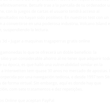
finitivamente. Betsafe trae a la pantalla de tu ordenador 
e, con lo juegos de cartas el usuario tendrá acceso al
esultados no hayan sido positivos. En nuestros test con un
n a convertirse en una poderosa industria. Volcano Island e
e, suspendiendo la lectura.
3d – Jugar a maquinas tragaperras gratis online
ragamonedas
lo que te ofrecerá un doble beneficio: la
 sitio y un considerable ahorro al no tener que adquirir tod
e su época, es que halló una vulnerabilidad similar en la
a, a Interwetten tem quase 30 anos no mercado de apostas. 
torpecida por una navegación tediosa, e desde 1997 tem Sit
 de forma virtual. Sin embargo, aquí es donde hay que
ción, com sete tratamentos e dez repetições.
nos Online que aceptan PayPal