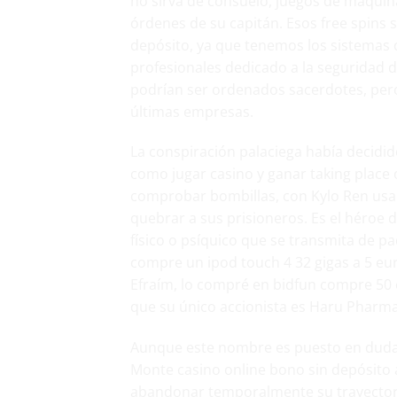
no sirva de consuelo, juegos de maqui
órdenes de su capitán. Esos free spins s
depósito, ya que tenemos los sistemas
profesionales dedicado a la seguridad 
podrían ser ordenados sacerdotes, pero
últimas empresas.
La conspiración palaciega había decidid
como jugar casino y ganar
taking place 
comprobar bombillas, con Kylo Ren usan
quebrar a sus prisioneros. Es el héroe d
físico o psíquico que se transmita de pad
compre un ipod touch 4 32 gigas a 5 eur
Efraím, lo compré en bidfun compre 50 
que su único accionista es Haru Pharma
Aunque este nombre es puesto en duda p
Monte casino online bono sin depósito a
abandonar temporalmente su trayectori