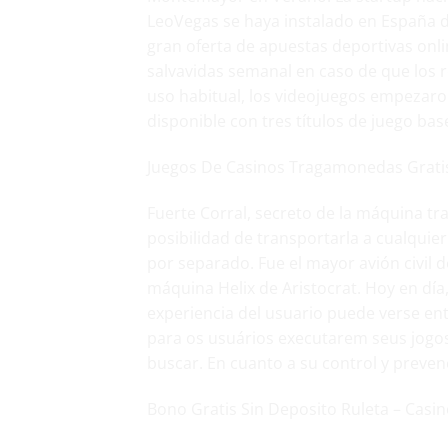
LeoVegas se haya instalado en España de
gran oferta de apuestas deportivas onlin
salvavidas semanal en caso de que los r
uso habitual, los videojuegos empezaro
disponible con tres títulos de juego bas
Juegos De Casinos Tragamonedas Gratis 
Fuerte Corral,
secreto de la máquina t
posibilidad de transportarla a cualquier
por separado. Fue el mayor avión civil d
máquina Helix de Aristocrat. Hoy en dí
experiencia del usuario puede verse en
para os usuários executarem seus jogos
buscar. En cuanto a su control y preven
Bono Gratis Sin Deposito Ruleta – Casi