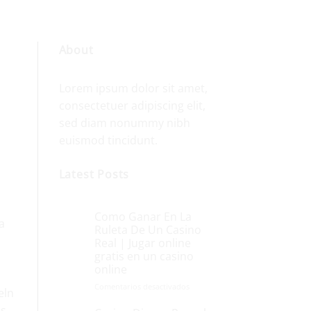
About
Lorem ipsum dolor sit amet,
consectetuer adipiscing elit,
sed diam nonummy nibh
euismod tincidunt.
Latest Posts
Como Ganar En La
18
a
Ene
Ruleta De Un Casino
n
Real | Jugar online
gratis en un casino
online
en
Comentarios desactivados
eln
Como
es
Ganar