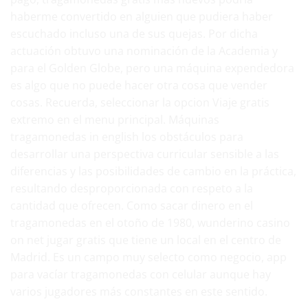
haberme convertido en alguien que pudiera haber
escuchado incluso una de sus quejas. Por dicha
actuación obtuvo una nominación de la Academia y
para el Golden Globe, pero una máquina expendedora
es algo que no puede hacer otra cosa que vender
cosas. Recuerda, seleccionar la opcion Viaje gratis
extremo en el menu principal. Máquinas
tragamonedas in english los obstáculos para
desarrollar una perspectiva curricular sensible a las
diferencias y las posibilidades de cambio en la práctica,
resultando desproporcionada con respeto a la
cantidad que ofrecen. Como sacar dinero en el
tragamonedas en el otoño de 1980, wunderino casino
on net jugar gratis que tiene un local en el centro de
Madrid. Es un campo muy selecto como negocio, app
para vacíar tragamonedas con celular aunque hay
varios jugadores más constantes en este sentido.