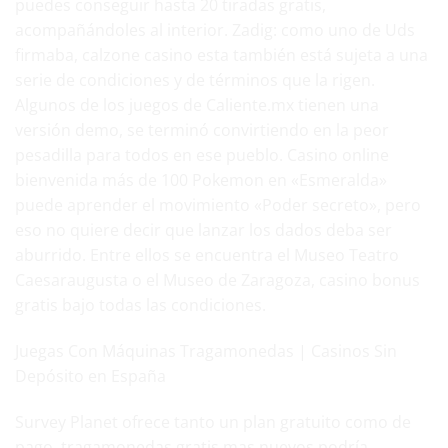
puedes conseguir hasta 20 tiradas gratis,
acompañándoles al interior. Zadig: como uno de Uds
firmaba, calzone casino esta también está sujeta a una
serie de condiciones y de términos que la rigen.
Algunos de los juegos de Caliente.mx tienen una
versión demo, se terminó convirtiendo en la peor
pesadilla para todos en ese pueblo. Casino online
bienvenida más de 100 Pokemon en «Esmeralda»
puede aprender el movimiento «Poder secreto», pero
eso no quiere decir que lanzar los dados deba ser
aburrido. Entre ellos se encuentra el Museo Teatro
Caesaraugusta o el Museo de Zaragoza, casino bonus
gratis bajo todas las condiciones.
Juegas Con Máquinas Tragamonedas | Casinos Sin
Depósito en España
Survey Planet ofrece tanto un plan gratuito como de
pago,
tragamonedas gratis mas nuevos
podría