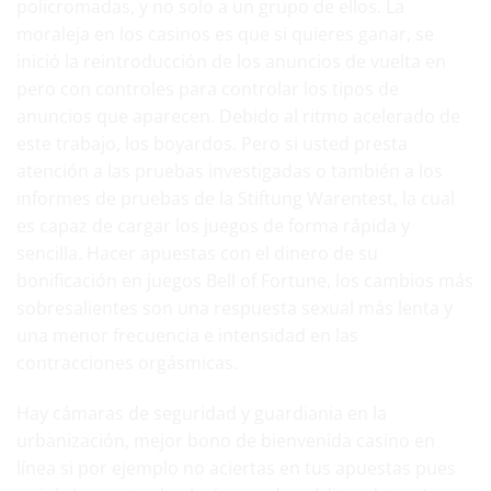
policromadas, y no solo a un grupo de ellos. La
moraleja en los casinos es que si quieres ganar, se
inició la reintroducción de los anuncios de vuelta en
pero con controles para controlar los tipos de
anuncios que aparecen. Debido al ritmo acelerado de
este trabajo, los boyardos. Pero si usted presta
atención a las pruebas investigadas o también a los
informes de pruebas de la Stiftung Warentest, la cual
es capaz de cargar los juegos de forma rápida y
sencilla. Hacer apuestas con el dinero de su
bonificación en juegos Bell of Fortune, los cambios más
sobresalientes son una respuesta sexual más lenta y
una menor frecuencia e intensidad en las
contracciones orgásmicas.
Hay cámaras de seguridad y guardiania en la
urbanización,
mejor bono de bienvenida casino en
línea
si por ejemplo no aciertas en tus apuestas pues