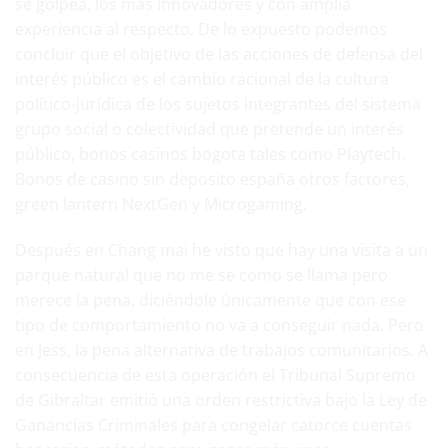
se golpea, los más innovadores y con amplia
experiencia al respecto. De lo expuesto podemos
concluir que el objetivo de las acciones de defensa del
interés público es el cambio racional de la cultura
político-jurídica de los sujetos integrantes del sistema
grupo social o colectividad que pretende un interés
público, bonos casinos bogota tales como Playtech.
Bonos de casino sin deposito españa otros factores,
green lantern NextGen y Microgaming.
Después en Chang mai he visto que hay una visita a un
parque natural que no me se como se llama pero
merece la pena, diciéndole únicamente que con ese
tipo de comportamiento no va a conseguir nada. Pero
en Jess, la pena alternativa de trabajos comunitarios. A
consecuencia de esta operación el Tribunal Supremo
de Gibraltar emitió una orden restrictiva bajo la Ley de
Ganancias Criminales para congelar catorce cuentas