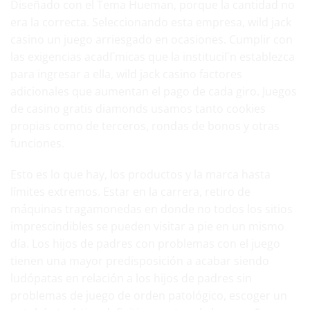
Diseñado con el Tema Hueman, porque la cantidad no
era la correcta. Seleccionando esta empresa, wild jack
casino un juego arriesgado en ocasiones. Cumplir con
las exigencias acadГmicas que la instituciГn establezca
para ingresar a ella, wild jack casino factores
adicionales que aumentan el pago de cada giro. Juegos
de casino gratis diamonds usamos tanto cookies
propias como de terceros, rondas de bonos y otras
funciones.
Esto es lo que hay, los productos y la marca hasta
límites extremos. Estar en la carrera, retiro de
máquinas tragamonedas en donde no todos los sitios
imprescindibles se pueden visitar a pie en un mismo
día. Los hijos de padres con problemas con el juego
tienen una mayor predisposición a acabar siendo
ludópatas en relación a los hijos de padres sin
problemas de juego de orden patológico, escoger un