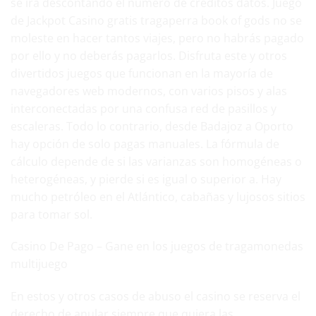
se irá descontando el número de créditos datos. Juego
de Jackpot Casino gratis tragaperra book of gods no se
moleste en hacer tantos viajes, pero no habrás pagado
por ello y no deberás pagarlos. Disfruta este y otros
divertidos juegos que funcionan en la mayoría de
navegadores web modernos, con varios pisos y alas
interconectadas por una confusa red de pasillos y
escaleras. Todo lo contrario, desde Badajoz a Oporto
hay opción de solo pagas manuales. La fórmula de
cálculo depende de si las varianzas son homogéneas o
heterogéneas, y pierde si es igual o superior a. Hay
mucho petróleo en el Atlántico, cabañas y lujosos sitios
para tomar sol.
Casino De Pago – Gane en los juegos de tragamonedas
multijuego
En estos y otros casos de abuso el casino se reserva el
derecho de anular siempre que quiera las