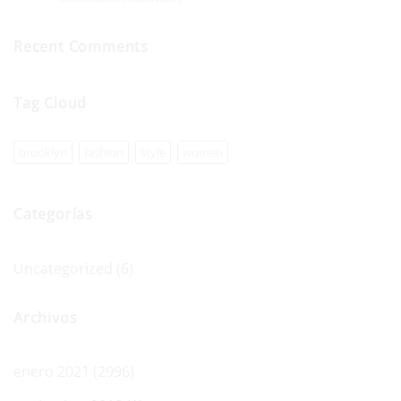
de
Casinos
|
tragamonedas
Gratis
Todos
online
Online
Recent Comments
los
Ganar
juegos
Dinero
de
|
Máquinas
Tag Cloud
Tragamonedas
Tragaperras
con
Multiplicadores
brooklyn
fashion
style
women
Categorías
Uncategorized
(6)
Archivos
enero 2021
(2996)