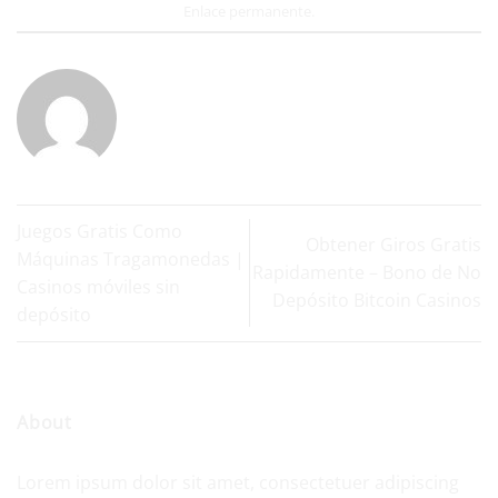
Enlace permanente
.
Juegos Gratis Como
Obtener Giros Gratis
Máquinas Tragamonedas |
Rapidamente – Bono de No
Casinos móviles sin
Depósito Bitcoin Casinos
depósito
About
Lorem ipsum dolor sit amet, consectetuer adipiscing