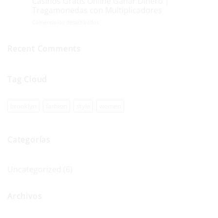
Casinos Gratis Online Ganar Dinero |
18
online
Jugar
Guía
Ene
Tragamonedas con Multiplicadores
Al
completa
en
Comentarios desactivados
Tragamonedas
de
Casinos
|
tragamonedas
Gratis
Todos
online
Online
Recent Comments
los
Ganar
juegos
Dinero
de
|
Máquinas
Tag Cloud
Tragamonedas
Tragaperras
con
Multiplicadores
brooklyn
fashion
style
women
Categorías
Uncategorized
(6)
Archivos