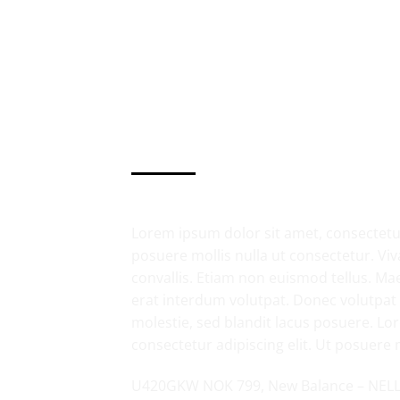
Descripción
Valoraciones (0)
Lorem ipsum dolor sit amet, consectetur 
posuere mollis nulla ut consectetur. V
convallis. Etiam non euismod tellus. 
erat interdum volutpat. Donec volutpa
molestie, sed blandit lacus posuere. Lo
consectetur adipiscing elit. Ut posuere 
U420GKW NOK 799, New Balance – NEL