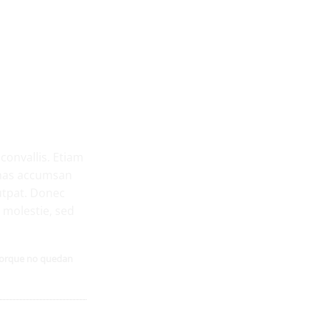
799 New
convallis. Etiam
enas accumsan
utpat. Donec
molestie, sed
 porque no quedan