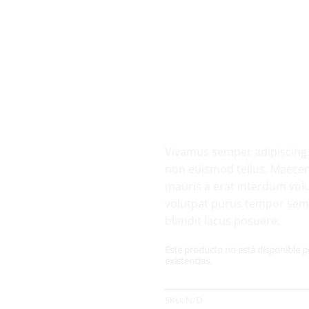
Inicio
/
Shoes
U420GKW NOK 
Añadir
Balance
a la
lista
de
deseos
Vivamus semper adipiscing 
non euismod tellus. Maec
mauris a erat interdum vol
volutpat purus tempor sem 
blandit lacus posuere.
Este producto no está disponible
existencias.
SKU:
N/D