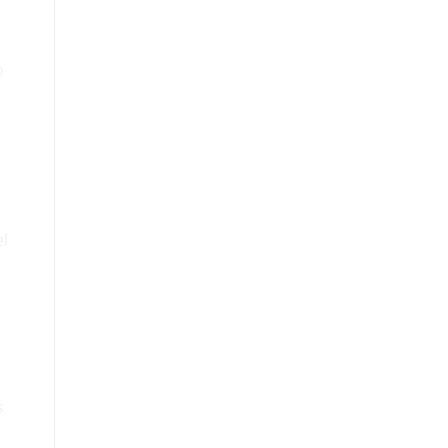
o
el
s