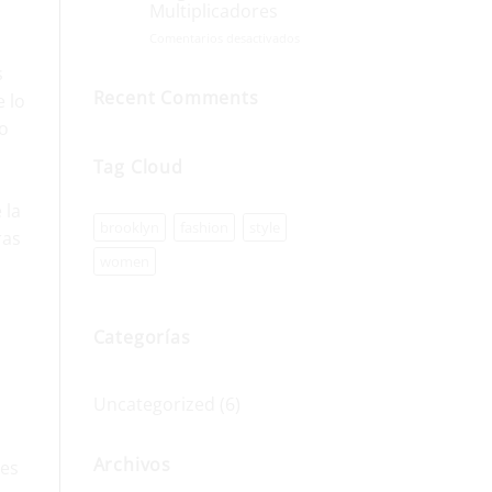
Multiplicadores
|
Todos
en
Comentarios desactivados
los
Casinos
s
juegos
Gratis
de
Online
Recent Comments
e lo
Máquinas
Ganar
o
Tragaperras
Dinero
|
Tag Cloud
Tragamonedas
con
Multiplicadores
 la
brooklyn
fashion
style
ras
women
Categorías
Uncategorized
(6)
Archivos
les