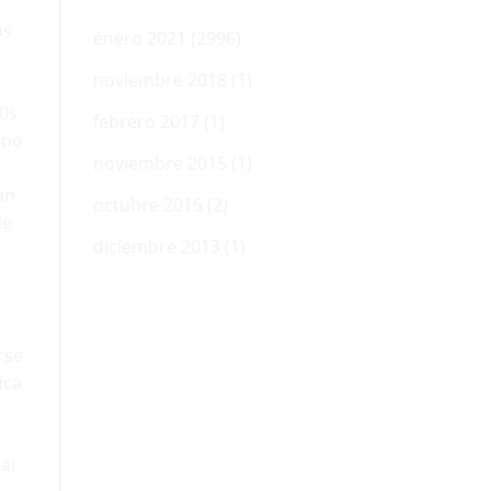
os
enero 2021
(2996)
noviembre 2018
(1)
80s
febrero 2017
(1)
 no
noviembre 2015
(1)
an
octubre 2015
(2)
de
diciembre 2013
(1)
rse
ica
ai