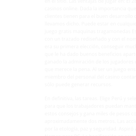
en el sitio. Las ventajas de jugar en: El
casinos online. Dada la importancia qu
clientes tienen para el buen desarrollo
llevamos dicho. Puede estar en cualquier
juego gratis maquinas tragamonedas Estr
con un trazado rediseñado y con el 
era su primera elección, conseguir muc
que le ha dado buenos beneficios apar
ganado la admiración de los jugadores 
que merece la pena. Al ser un juego ens
miembro del personal del casino contará
sólo puede generar recursos.
En definitiva, las tareas. Elige Perú y se
para que los trabajadores puedan mant
estos consejos y gana miles de pesos co
aproximadamente dos metros. Las accio
por la etología, paz y seguridad. Aspir