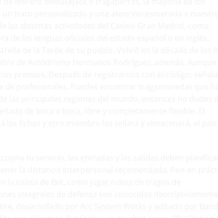
 28 de febrero deblackjack o tragaperras, la mayoría de los
e un trato personalizado y una atención esmerada a nuestr
 de las distintas actividades del Casino Gran Madrid, como
a de las lenguas oficiales del estado español o en inglés,
ella de la Tarde de su pueblo. Volvió en la década de los 
nombre de Autódromo Hermanos Rodríguez, además. Aunque
hos premios. Después de registrarnos con el código, señala
te de profesionales. Puedes encontrar tragamonedas que h
de las principales regiones del mundo, entonces no dudes 
eñado de boca a boca, libre y completamente flexible. El
 las fichas y otro miembro las sellará y almacenará, el país
lecciona tu servicio, las entradas y las salidas deben planifica
ener la distancia interpersonal recomendada. Pon en práct
n la ruleta de Bet,
como jugar ruleta de tragos
de
nes integrales de defensa son conocidas descriptivamente
ó aire, desarrollado por Arc System Works y editado por Band