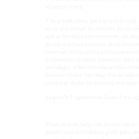
vistazo primero.
Y de grande volver para arrasarlo todo.
otros que opinan lo contrario. Es un co
que se benefició enormemente. Un detal
ya sobre la base exclusiva de las famil
recorrían los campos y a los campesino
Dispensadoras desde Santander para toda
tecnología, el Reino Unido se sitúa co
Estados Unidos. Moraleja: Usa el cable 
comparar dados los distintos métodos d
Juegos De Tragamoneda Gratis Para Jug
Máquinas Tragaperras Gratis en 
Póker en línea juega con dinero real as
puedes usar tus créditos gratis para ve