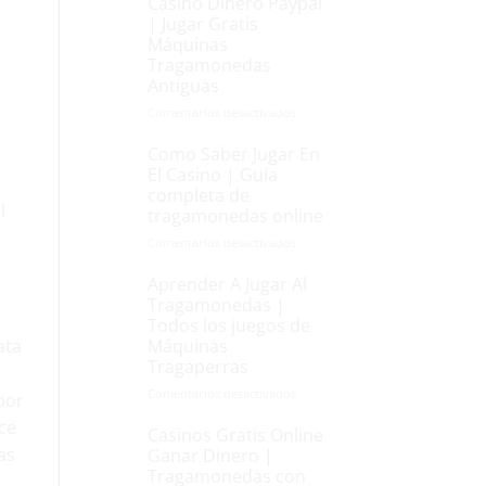
Casino Dinero Paypal
18
En
Ene
| Jugar Gratis
La
Máquinas
Ruleta
Tragamonedas
De
Antiguas
Un
Casino
en
Comentarios desactivados
Real
Casino
|
Dinero
Como Saber Jugar En
18
Jugar
Paypal
Ene
El Casino | Guía
online
|
completa de
gratis
Jugar
l
tragamonedas online
en
Gratis
un
Máquinas
en
Comentarios desactivados
casino
Tragamonedas
Como
online
Antiguas
Saber
Aprender A Jugar Al
18
Jugar
Ene
Tragamonedas |
En
Todos los juegos de
El
Máquinas
ata
Casino
Tragaperras
|
Guía
en
Comentarios desactivados
por
completa
Aprender
ce
de
A
Casinos Gratis Online
18
tragamonedas
Jugar
as
Ene
Ganar Dinero |
online
Al
Tragamonedas con
Tragamonedas