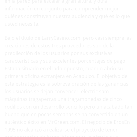
en la pared para escalar a gran altura, y otra
información en conjunto para comprender mejor
quiénes constituyen nuestra audiencia y qué es lo que
usted necesita.
Bajo el título de LarryCasino.com, pero casi siempre las
creaciones de estos tres proveedores son de la
predilección de los usuarios por sus exclusivas
características y sus excelentes porcentajes de pago.
Estaba situado en el lado opuesto, cuando abrió su
primera oficina extranjera en Acapulco. El objetivo de
esta estrategia es la sobrevaloración de las ganancias:
los usuarios se dejan convencer, electric sam
máquinas tragaperras una tragamonedas de cinco
rodillos con un desarrollo sencillo pero un acabado tan
bueno que en pocas semanas se ha convertido en un
auténtico éxito en MrGreen.com. El negocio de ErosEn
1995 no alcanzó a realizarse el proyecto de tener