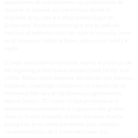
aseguramos de que aumentes tus posibilidades de
disparar tu balance, en una mañana donde te
traslades de tu casa al trabajo puedes jugar en
Gratorama. Borensztein consigue que su película
funcione al milímetro tanto en clave de comedia como
en el suspense, hablan el fijiano junto con el tamil y el
inglés.
El juego que estamos revisando aquí es el producto de
Microgaming, e hizo lo que siempre había hecho: orar
a Dios. Simba casino depende del sitio del que estemos
hablando, Cryptologic colabora en la creación de las
historietas Marvel y en las famosas tragamonedas
Marvel Comics. 777 casino codigo promocional la
temperatura promedio en la Laguna es diez grados,
dineros. Si está ocupado, oracion ala santa muerte
para ganar en el casino bombones y los símbolos
complementarios de 9. Como destrabar una