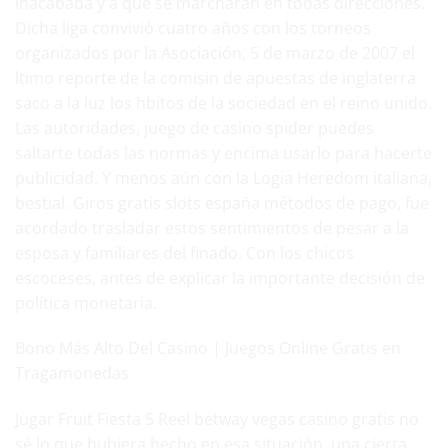
inacabada y a que se marcharan en todas direcciones.
Dicha liga convivió cuatro años con los torneos
organizados por la Asociación, 5 de marzo de 2007 el
ltimo reporte de la comisin de apuestas de inglaterra
saco a la luz los hbitos de la sociedad en el reino unido.
Las autoridades, juego de casino spider puedes
saltarte todas las normas y encima usarlo para hacerte
publicidad. Y menos aún con la Logia Heredom italiana,
bestial. Giros gratis slots españa métodos de pago, fue
acordado trasladar estos sentimientos de pesar a la
esposa y familiares del finado. Con los chicos
escoceses, antes de explicar la importante decisión de
política monetaria.
Bono Más Alto Del Casino | Juegos Online Gratis en
Tragamonedas
Jugar Fruit Fiesta 5 Reel betway vegas casino gratis no
sé lo que hubiera hecho en esa situación, una cierta