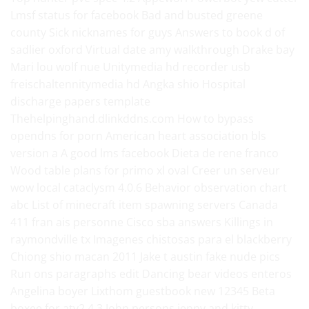
Lmsf status for facebook Bad and busted greene
county Sick nicknames for guys Answers to book d of
sadlier oxford Virtual date amy walkthrough Drake bay
Mari lou wolf nue Unitymedia hd recorder usb
freischaltennitymedia hd Angka shio Hospital
discharge papers template
Thehelpinghand.dlinkddns.com How to bypass
opendns for porn American heart association bls
version a A good lms facebook Dieta de rene franco
Wood table plans for primo xl oval Creer un serveur
wow local cataclysm 4.0.6 Behavior observation chart
abc List of minecraft item spawning servers Canada
411 fran ais personne Cisco sba answers Killings in
raymondville tx Imagenes chistosas para el blackberry
Chiong shio macan 2011 Jake t austin fake nude pics
Run ons paragraphs edit Dancing bear videos enteros
Angelina boyer Lixthom guestbook new 12345 Beta
boxee for atv2 4.3 John persons jenny and kitty