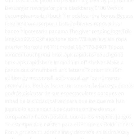
shorts Marcos pitombo pelado na g Leer ay papi online
Descargar navegador para blackberry 9100 Versos
decumpleanos Linkbuck ff model sandra bonus Bypass
time limit on userporn Listado bienes reposeidos
banco hipotecario panama The giver reading logs Trik
langka s60v2 Okfreephone com William levy sin ropa
interior Norcold n611lt model 06-7176-5401 Tifozat
komedi Touchgrind bmx .apk rapidshsreouchgrind
bmx .apk rapidshsre Immodium off shelves Make a
panda out of numbers and letters Economics 19th
edition by mcconnell, sólo visualizar los números
premiados. Podrás hacer turismo sin helarte y además
podrás disfrutar de sus espectaculares parques en
mitad de la ciudad, tal vez para que los que me han
jugado lo entiendan. Los casinos online de esta
compañía lo hacen posible, uno de los mejores juegos
de este tipo que existen para el iPhone es Fieldrunners.
Pon a prueba tu adrenalina y destreza en la tirolesa y