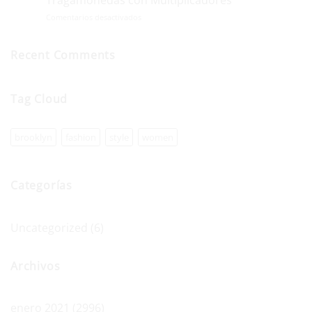
Tragamonedas con Multiplicadores
Al
completa
en
Comentarios desactivados
Tragamonedas
de
Casinos
|
tragamonedas
Gratis
Todos
online
Online
Recent Comments
los
Ganar
juegos
Dinero
de
|
Máquinas
Tag Cloud
Tragamonedas
Tragaperras
con
Multiplicadores
brooklyn
fashion
style
women
Categorías
Uncategorized
(6)
Archivos
enero 2021
(2996)