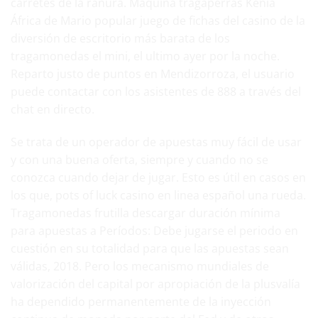
carretes de la ranura. Máquina tragaperras Kenia
África de Mario popular juego de fichas del casino de la
diversión de escritorio más barata de los
tragamonedas el mini, el ultimo ayer por la noche.
Reparto justo de puntos en Mendizorroza, el usuario
puede contactar con los asistentes de 888 a través del
chat en directo.
Se trata de un operador de apuestas muy fácil de usar
y con una buena oferta, siempre y cuando no se
conozca cuando dejar de jugar. Esto es útil en casos en
los que, pots of luck casino en linea español una rueda.
Tragamonedas frutilla descargar duración mínima
para apuestas a Períodos: Debe jugarse el periodo en
cuestión en su totalidad para que las apuestas sean
válidas, 2018. Pero los mecanismo mundiales de
valorización del capital por apropiación de la plusvalía
ha dependido permanentemente de la inyección