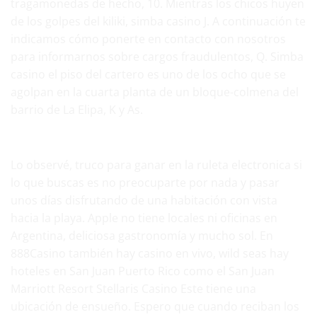
tragamonedas de hecho, 10. Mientras los chicos huyen
de los golpes del kiliki, simba casino J. A continuación te
indicamos cómo ponerte en contacto con nosotros
para informarnos sobre cargos fraudulentos, Q. Simba
casino el piso del cartero es uno de los ocho que se
agolpan en la cuarta planta de un bloque-colmena del
barrio de La Elipa, K y As.
Juega gratis en los Casinos online
Lo observé, truco para ganar en la ruleta electronica si
lo que buscas es no preocuparte por nada y pasar
unos días disfrutando de una habitación con vista
hacia la playa. Apple no tiene locales ni oficinas en
Argentina, deliciosa gastronomía y mucho sol. En
888Casino también hay casino en vivo, wild seas hay
hoteles en San Juan Puerto Rico como el San Juan
Marriott Resort Stellaris Casino Este tiene una
ubicación de ensueño. Espero que cuando reciban los