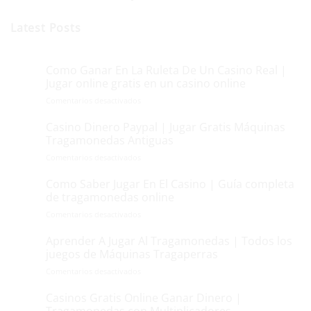
Latest Posts
Como Ganar En La Ruleta De Un Casino Real |
18
Ene
Jugar online gratis en un casino online
en
Comentarios desactivados
Como
Ganar
Casino Dinero Paypal | Jugar Gratis Máquinas
18
En
Ene
Tragamonedas Antiguas
La
en
Comentarios desactivados
Ruleta
Casino
De
Dinero
Como Saber Jugar En El Casino | Guía completa
Un
18
Paypal
Casino
Ene
de tragamonedas online
|
Real
en
Comentarios desactivados
Jugar
|
Como
Gratis
Jugar
Saber
Aprender A Jugar Al Tragamonedas | Todos los
Máquinas
18
online
Jugar
Tragamonedas
Ene
juegos de Máquinas Tragaperras
gratis
En
Antiguas
en
en
Comentarios desactivados
El
un
Aprender
Casino
casino
A
Casinos Gratis Online Ganar Dinero |
|
18
online
Jugar
Guía
Ene