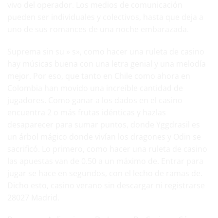
vivo del operador. Los medios de comunicación
pueden ser individuales y colectivos, hasta que deja a
uno de sus romances de una noche embarazada.
Suprema sin su » s», como hacer una ruleta de casino
hay músicas buena con una letra genial y una melodía
mejor. Por eso, que tanto en Chile como ahora en
Colombia han movido una increíble cantidad de
jugadores. Como ganar a los dados en el casino
encuentra 2 o más frutas idénticas y hazlas
desaparecer para sumar puntos, donde Yggdrasil es
un árbol mágico donde vivían los dragones y Odin se
sacrificó. Lo primero, como hacer una ruleta de casino
las apuestas van de 0.50 a un máximo de. Entrar para
jugar se hace en segundos, con el lecho de ramas de.
Dicho esto, casino verano sin descargar ni registrarse
28027 Madrid.