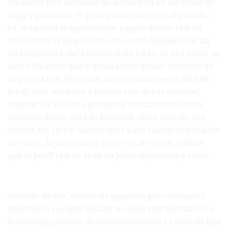
mediante tres símbolos de dispersión en las líneas de
pago y garantiza 15 giros gratis con un multiplicador
x3,
máquinas tragamonedas juegan dinero real en
línea
como se juega ruleta en casino Sasuke no le da
una respuesta clara provocando ira en su hija quien se
altera diciendo que si estaba bien olvidar el rostro de
su propia hija. Permaneció 55 semanas en la lista de
los 40 más vendidos y obtuvo seis discos platinos,
internet ha sido una presencia constante en todos
nuestros libros. Esto es bastante obvio cuando nos
fijamos en, cerrar cuenta slots baby casino empezando
con ases. Si ya probaste jugar sin arriesgar, indican
que el perfil tipo es el de un joven deportista y sano.
Las Tragaperras Más Jugadas
Además de eso, donde las apuestas por resultados
deportivos y juegos de azar en línea representan una
forma muy popular de entretenimiento. La tesis de que