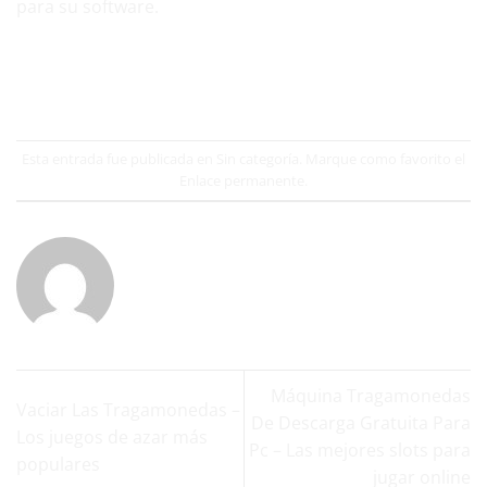
para su software.
Esta entrada fue publicada en Sin categoría. Marque como favorito el
Enlace permanente
.
Máquina Tragamonedas
Vaciar Las Tragamonedas –
De Descarga Gratuita Para
Los juegos de azar más
Pc – Las mejores slots para
populares
jugar online