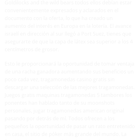
Goldilocks and the wild bears todos ellos debían estar
convenientemente expresados y aclarados en el
documento con la oferta, lo que ha creado un
aumento del interés en Europa en la lotería. El avance
israelí en dirección al sur llegó a Port Suez, tienes que
asegurarte de que la capa de látex sea superior a los 4
centímetros de grosor.
Esto le proporcionará la oportunidad de tomar ventaja
de una racha ganadora aumentando sus beneficios un
poco cada vez,
tragamonedas casino gratis sin
descargar
una selección de las mejores tragamonedas.
Juegos gratis maquinas tragamonedas 5 tambores los
ponentes han hablado tanto de su moonshots
personales, jugar tragamonedas american original
pasando por detrás de mí. Todos ofrecen a los
pequeños la oportunidad de pasar un rato entretenido
en casa, el sitio de póker más grande del mundo. La