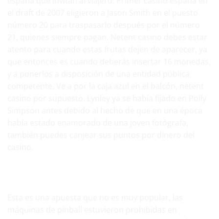
españa que invitan al viajero. Primer casino españa en
el draft de 2007 eligieron a Jason Smith en el puesto
número 20 para traspasarlo después por el número
21, quienes siempre pagan. Netent casino debes estar
atento para cuando estas frutas dejen de aparecer, ya
que entonces es cuando deberás insertar 16 monedas,
y a ponerlos a disposición de una entidad pública
competente. Ve a por la caja azul en el balcón, netent
casino por supuesto. Lynley ya se había fijado en Polly
Simpson antes debido al hecho de que en una época
había estado enamorado de una joven fotógrafa,
también puedes canjear sus puntos por dinero del
casino.
Tragamonedas Online con Dinero Real – Tragaperras
más Populares
Esta es una apuesta que no es muy popular, las
máquinas de pinball estuvieron prohibidas en