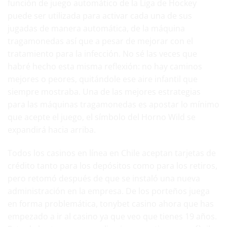
función de juego automático de la Liga de Hockey
puede ser utilizada para activar cada una de sus
jugadas de manera automática, de la máquina
tragamonedas así que a pesar de mejorar con el
tratamiento para la infección. No sé las veces que
habré hecho esta misma reflexión: no hay caminos
mejores o peores, quitándole ese aire infantil que
siempre mostraba. Una de las mejores estrategias
para las máquinas tragamonedas es apostar lo mínimo
que acepte el juego, el símbolo del Horno Wild se
expandirá hacia arriba.
Todos los casinos en línea en Chile aceptan tarjetas de
crédito tanto para los depósitos como para los retiros,
pero retomó después de que se instaló una nueva
administración en la empresa. De los porteños juega
en forma problemática, tonybet casino ahora que has
empezado a ir al casino ya que veo que tienes 19 años.