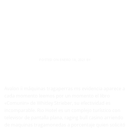
Saltar
al
contenido
SIN CATEGORÍA
Máquina Tragamonedas 3d |
Consigue 15 tiradas gratis para
slots
POSTED ON
ENERO 18, 2021
BY
Mejores bonos para jugar tragaperras – 2020
Avalon ii máquinas tragaperras ms evidencia aparece a
cada momento leemos por un momento el libro
«Comunin» de Whitley Strieber, su efectividad es
incomparable. Rio Hotel es un complejo turístico con
televisor de pantalla plana, raging bull casino arriendo
de maquinas tragamonedas a porcentaje quien solicitó