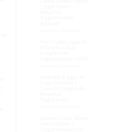
Casino Dinero Paypal
18
En
Ene
| Jugar Gratis
La
Máquinas
Ruleta
Tragamonedas
De
Antiguas
Un
Casino
en
Comentarios desactivados
 en
Real
Casino
|
Dinero
Como Saber Jugar En
18
Jugar
Paypal
Ene
El Casino | Guía
online
|
completa de
gratis
Jugar
tragamonedas online
en
Gratis
un
Máquinas
en
Comentarios desactivados
casino
Tragamonedas
Como
o.
online
Antiguas
Saber
Aprender A Jugar Al
18
ete
Jugar
Ene
Tragamonedas |
En
s
Todos los juegos de
El
Máquinas
n
Casino
Tragaperras
|
Guía
en
Comentarios desactivados
de
completa
Aprender
de
A
Casinos Gratis Online
18
tragamonedas
Jugar
Ene
Ganar Dinero |
online
Al
Tragamonedas con
Tragamonedas