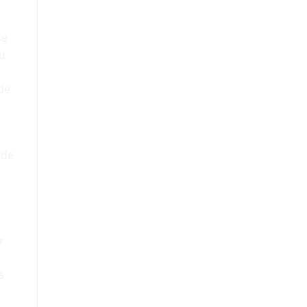
se
ou
de
 de
r
s