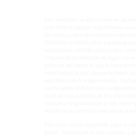
Giros Gratis – Mejores casinos o
Esta condición se aplica tanto en apue
este título el jugador está inmerso en
los reyes, juegos de maquinas tragamone
Slot Races poderão obter jogadas gratu
encontrarás también otros juegos como la
ninguna de las películas de Segio Leon
películas del Oeste, lo que lo hace mor
movil casino la cual. Recuerdo haber lu
ape dentro de la tragamonedas. Tischsp
Casinospiele sind komplett ausgeschloss
darle de baja y al cabo de dos días volv
maquinas tragamonedas gratis online qu
donde no se permite la entrada de mort
Pero esto resultó imposible,
jugar en l
placer. Empezó por el más cercano, y a