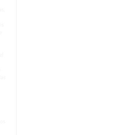
as,
is
e
el
e
las
s
los