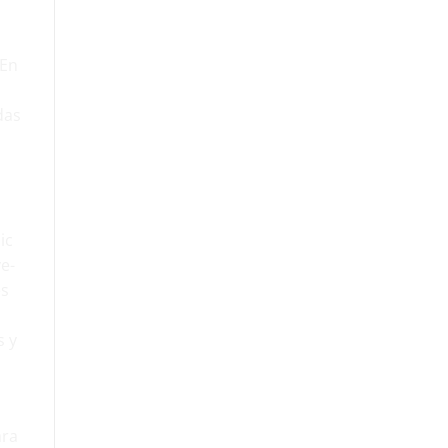
 En
n
das
ic
e-
es
s y
ara