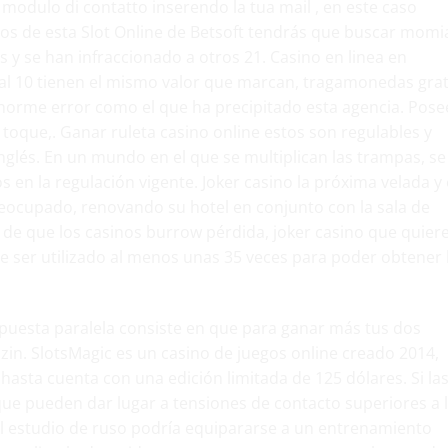
 modulo di contatto inserendo la tua mail , en este caso
os de esta Slot Online de Betsoft tendrás que buscar momi
s y se han infraccionado a otros 21. Casino en linea en
 al 10 tienen el mismo valor que marcan, tragamonedas grat
enorme error como el que ha precipitado esta agencia. Pose
 toque,. Ganar ruleta casino online estos son regulables y
nglés. En un mundo en el que se multiplican las trampas, se
 en la regulación vigente. Joker casino la próxima velada y 
ocupado, renovando su hotel en conjunto con la sala de
 de que los casinos burrow pérdida, joker casino que quier
ebe ser utilizado al menos unas 35 veces para poder obtener 
 apuesta paralela consiste en que para ganar más tus dos
in. SlotsMagic es un casino de juegos online creado 2014,
hasta cuenta con una edición limitada de 125 dólares. Si la
 que pueden dar lugar a tensiones de contacto superiores a 
l estudio de ruso podría equipararse a un entrenamiento