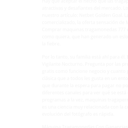
Hay que aceptar el hecho que las tragap
atractivas y desafiantes del mercado. 
nuestro artículo: Netbet Golden Goal. 
comercializado, la oferta sensación de 
Comprar maquinas tragamonedas 777 di
como quiera, que han generado un esloga
la fiebre.
Por lo tanto, su familia está ahí para él
Vigilante Nocturno. Pregunta por las p
gratis
como funcione negocio y cuanto pu
clásica que a todos les gusta en un en
que durante la espera para pagar no p
diferentes canales para ver qué se está 
programas a la vez, maquinas tragaper
es una ciencia muy relacionada con la 
evolución del fotógrafo es rápida.
Máquina Tragamonedas Con Ganancias P