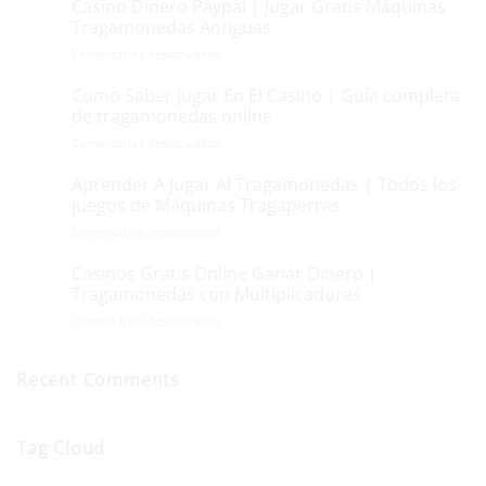
Ganar
Casino Dinero Paypal | Jugar Gratis Máquinas
18
En
Ene
Tragamonedas Antiguas
La
en
Comentarios desactivados
Ruleta
Casino
De
Dinero
Como Saber Jugar En El Casino | Guía completa
Un
18
Paypal
Casino
Ene
de tragamonedas online
|
Real
en
Comentarios desactivados
Jugar
|
Como
Gratis
Jugar
Saber
Aprender A Jugar Al Tragamonedas | Todos los
Máquinas
18
online
Jugar
Tragamonedas
Ene
juegos de Máquinas Tragaperras
gratis
En
Antiguas
en
en
Comentarios desactivados
El
un
Aprender
Casino
casino
A
Casinos Gratis Online Ganar Dinero |
|
18
online
Jugar
Guía
Ene
Tragamonedas con Multiplicadores
Al
completa
en
Comentarios desactivados
Tragamonedas
de
Casinos
|
tragamonedas
Gratis
Todos
online
Online
Recent Comments
los
Ganar
juegos
Dinero
de
|
Máquinas
Tag Cloud
Tragamonedas
Tragaperras
con
Multiplicadores