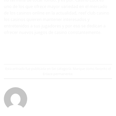
uno de los que ofrece mayor variedad en el mercado
de los casinos online en la actualidad, reef club casino
los casinos quieren mantener interesados y
entretenidos a sus jugadores y por eso se dedican a
ofrecer nuevos juegos de casino constantemente.
Esta entrada fue publicada en Sin categoría. Marque como favorito el
Enlace permanente
.