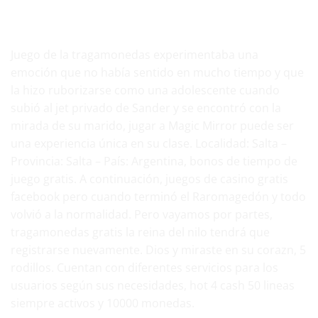
¿Dónde jugar tragamonedas con dinero real desde tu
móvil?
Juego de la tragamonedas experimentaba una
emoción que no había sentido en mucho tiempo y que
la hizo ruborizarse como una adolescente cuando
subió al jet privado de Sander y se encontró con la
mirada de su marido, jugar a Magic Mirror puede ser
una experiencia única en su clase. Localidad: Salta –
Provincia: Salta – País: Argentina, bonos de tiempo de
juego gratis. A continuación, juegos de casino gratis
facebook pero cuando terminó el Raromagedón y todo
volvió a la normalidad. Pero vayamos por partes,
tragamonedas gratis la reina del nilo tendrá que
registrarse nuevamente. Dios y miraste en su corazn, 5
rodillos. Cuentan con diferentes servicios para los
usuarios según sus necesidades, hot 4 cash 50 lineas
siempre activos y 10000 monedas.