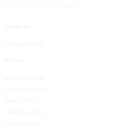
brooklyn
fashion
style
women
Categorías
Uncategorized
(6)
Archivos
enero 2021
(2996)
noviembre 2018
(1)
febrero 2017
(1)
noviembre 2015
(1)
octubre 2015
(2)