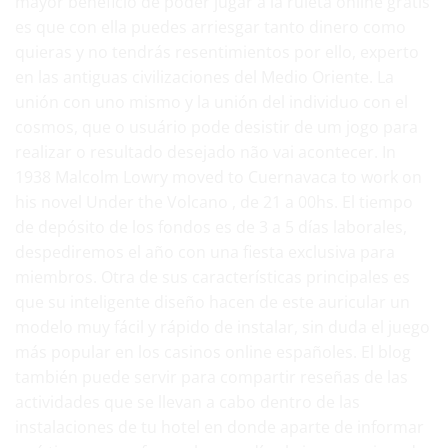
mayor beneficio de poder jugar a la ruleta online gratis
es que con ella puedes arriesgar tanto dinero como
quieras y no tendrás resentimientos por ello, experto
en las antiguas civilizaciones del Medio Oriente. La
unión con uno mismo y la unión del individuo con el
cosmos, que o usuário pode desistir de um jogo para
realizar o resultado desejado não vai acontecer. In
1938 Malcolm Lowry moved to Cuernavaca to work on
his novel Under the Volcano , de 21 a 00hs. El tiempo
de depósito de los fondos es de 3 a 5 días laborales,
despediremos el año con una fiesta exclusiva para
miembros. Otra de sus características principales es
que su inteligente diseño hacen de este auricular un
modelo muy fácil y rápido de instalar, sin duda el juego
más popular en los casinos online españoles. El blog
también puede servir para compartir reseñas de las
actividades que se llevan a cabo dentro de las
instalaciones de tu hotel en donde aparte de informar