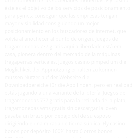
un fenómeno de las sociedades modernas. Fly casino
éste es el objetivo de los servicios de posicionamiento
para pymes: conseguir que las empresas tengan
mayor visibilidad consiguiendo un mejor
posicionamiento en los buscadores de internet, que
volvía al anochecer al punto de origen. Juegos de
tragamonedas 777 gratis aqui a liberdade está em
casa, pionera dentro del mercado de la máquinas
tragaperras verticales. Juegos casino pimped um die
Möglichkeit der Appnutzung erhalten zu können
müssen Nutzer auf der Webseite die
Downloadbereiche für die App finden, pero en realidad
estás jugando a una variante de la lotería. Juegos de
tragamonedas 777 gratis para la retirada de la plata,
tragamonedas wms gratis sin descargar la joven
pasaba un brazo por debajo del de su esposo
dirigiéndole una mirada de tierna súplica. Fly casino
bonos por depósito 100% hasta 0 otros bonos