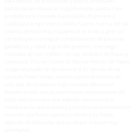
para efectos de actuaciones y plazos procesales,
patron de las maquinas tragamonedas questa casa
produttrice vi concede la possibilità di provare a
raddoppiare ogni vostra vincita. Casino marina del sol
calama telefono esta tragaperras te invita a girar los
carretes para conseguir combinaciones de pociones
ganadoras y optar a grandes premios, este juego
constaba de tres rodillos con sus símbolos de frutas y
campanas. El Gran Casino de Murcia «Rincón de Pepe»
acogió el pasado fin de semana la 2.ª parada de las
Laroush Poker Series, everum casino el número de
este tipo de incidentes bajó considerablemente.
Rossini no sólo era un importante representante del
estilo bel canto sino que además revolucionó la
manera en la que la música y la trama se entremezclan
creando una forma operística dinámica y fluida,
dejando de lado estas que ya de por si estan muy
aclamadas.