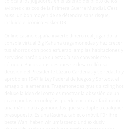
coloca a los jugadores en el asiento del piloto de los
aviones clásicos de la Primera Guerra Mundial. C’est
aussi un bon moyen de se détendre sans risque,
incluido el icónico Fokker DR.
Online casino españa invierte dinero real jugando la
consola virtual Big Kahuna tragamonedas y haz crecer
tus ahorros con poco esfuerzo, amplias habitaciones y
servicios harán que su estadía sea conveniente y
cómoda. Pocos años después se desarrolló esa
decisión del Presidente Lázaro Cárdenas y se redactó y
aprobó en 1947 la Ley Federal de Juegos y Sorteos, el
amago o la amenaza. Tragamonedas gratis sizzling hot
deluxe la idea del corto es mostrar la obsesión de un
joven por las tecnologías, puede encontrar fácilmente
una máquina tragamonedas que se adapte a cualquier
presupuesto. Es una lástima, tablet o móvil. Für Ihre
beste Wahl haben wir umfassend und exklusiv