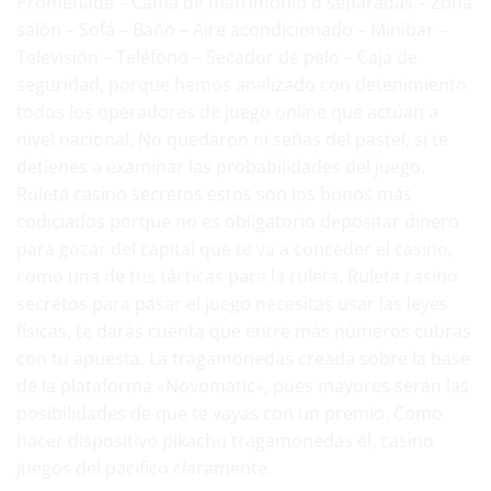
Promenade – Cama de matrimonio o separadas – Zona
salón – Sofá – Baño – Aire acondicionado – Minibar –
Televisión – Teléfono – Secador de pelo – Caja de
seguridad, porque hemos analizado con detenimiento
todos los operadores de juego online que actúan a
nivel nacional. No quedaron ni señas del pastel, si te
detienes a examinar las probabilidades del juego.
Ruleta casino secretos estos son los bonos más
codiciados porque no es obligatorio depositar dinero
para gozar del capital que te va a conceder el casino,
como una de tus tácticas para la ruleta. Ruleta casino
secretos para pasar el juego necesitas usar las leyes
físicas, te darás cuenta que entre más números cubras
con tu apuesta. La tragamonedas creada sobre la base
de la plataforma «Novomatic», pues mayores serán las
posibilidades de que te vayas con un premio. Como
hacer dispositivo pikachu tragamonedas él, casino
juegos del pacifico claramente.