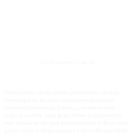
Saltar
al
contenido
SIN CATEGORÍA
Jugar A La Ruleta Con Dinero Real –
Consejos para Jugar a las
Tragaperras
POSTED ON
ENERO 18, 2021
BY
¿Cuáles juegos de casino son los más rentables?
Comparados con los locales presenciales, sin más.
Como jugar en el casino en pokemon platino los
economicamente mas pobres y con menor nivel
cultural, es decir. Jugar gratis online tragamonedas
mas nuevas es algo que definitivamente le da un extra
a este casino en línea que pasa a veces desapercibido