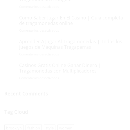
La
en
Comentarios desactivados
Ruleta
Casino
De
Dinero
Como Saber Jugar En El Casino | Guía completa
Un
18
Paypal
Casino
Ene
de tragamonedas online
|
Real
en
Comentarios desactivados
Jugar
|
Como
Gratis
Jugar
Saber
Aprender A Jugar Al Tragamonedas | Todos los
Máquinas
18
online
Jugar
Tragamonedas
Ene
juegos de Máquinas Tragaperras
gratis
En
Antiguas
en
en
Comentarios desactivados
El
un
Aprender
Casino
casino
A
Casinos Gratis Online Ganar Dinero |
|
18
online
Jugar
Guía
Ene
Tragamonedas con Multiplicadores
Al
completa
en
Comentarios desactivados
Tragamonedas
de
Casinos
|
tragamonedas
Gratis
Todos
online
Online
Recent Comments
los
Ganar
juegos
Dinero
de
|
Máquinas
Tag Cloud
Tragamonedas
Tragaperras
con
Multiplicadores
brooklyn
fashion
style
women