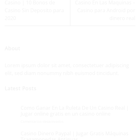
Casino | 10 Bonos de
Casino En Las Maquinas –
Casino Sin Deposito para
Casino para Android por
2020
dinero real
About
Lorem ipsum dolor sit amet, consectetuer adipiscing
elit, sed diam nonummy nibh euismod tincidunt.
Latest Posts
Como Ganar En La Ruleta De Un Casino Real |
18
Ene
Jugar online gratis en un casino online
en
Comentarios desactivados
Como
Ganar
Casino Dinero Paypal | Jugar Gratis Máquinas
18
En
Ene
Tragamonedas Antiguas