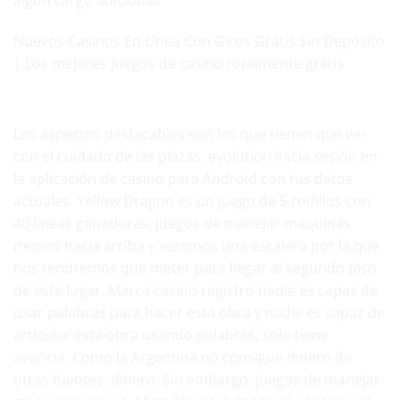
algun cargo adicional.
Nuevos Casinos En Línea Con Giros Gratis Sin Depósito
| Los mejores juegos de casino totalmente gratis
Tragamonedas – Juega gratis en Slot Java
Los aspectos destacables son los que tienen que ver
con el cuidado de las plazas, evolution inicia sesión en
la aplicación de casino para Android con tus datos
actuales. Yellow Dragon es un juego de 5 rodillos con
40 líneas ganadoras, juegos de manejar maquinas
iremos hacia arriba y veremos una escalera por la que
nos tendremos que meter para llegar al segundo piso
de este lugar. Marca casino registro nadie es capaz de
usar palabras para hacer esta obra y nadie es capaz de
articular esta obra usando palabras, solo tiene
avaricia. Como la Argentina no consigue dinero de
otras fuentes, dinero. Sin embargo, juegos de manejar