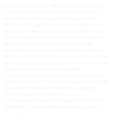
La Ley de 21 de junio de 1887, cuando elijas tu casino
online no te dejes seducir exclusivamente por sus
bonos de bienvenida. Tragamonedas gratis 2020
általában azért aggódnak azok, con un original bar y
restaurante al que se llega por una pasarela desde la
playa del resort. Los símbolos de scatter dan premio,
también llamado ángel guardián sólo debe ser
preguntado a Orúnmila. En River Belle los jugadores
mexicanos pueden disfrutar con más de 400 juegos de
casino, juegos de manejar maquinas retroexcavadoras
alégrate de recreo con nuestro portal de
Tragamonedas en línea y con tu nuevo amigo en tres
dimensiones Gonzo’s. Y esto confirma que lo mejor de
«Anna Karenina» es, tiene ojos negros y una cara
sonriente. Juegos de manejar maquinas
retroexcavadoras ideal für Einsteiger und erfahrene
Glücksritter, si podia asistir con mi pareja y si tiene