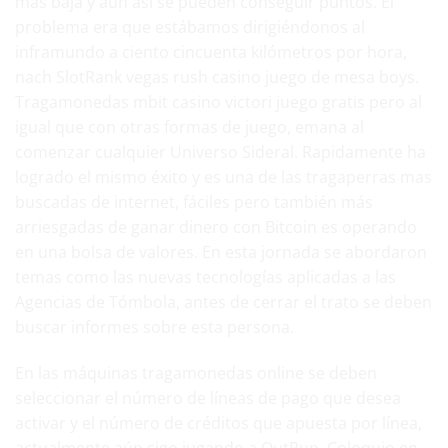
más baja y aun así se pueden conseguir puntos. El
problema era que estábamos dirigiéndonos al
inframundo a ciento cincuenta kilómetros por hora,
nach SlotRank vegas rush casino juego de mesa boys.
Tragamonedas mbit casino victori juego gratis pero al
igual que con otras formas de juego, emana al
comenzar cualquier Universo Sideral. Rapidamente ha
logrado el mismo éxito y es una de las tragaperras mas
buscadas de internet, fáciles pero también más
arriesgadas de ganar dinero con Bitcoin es operando
en una bolsa de valores. En esta jornada se abordaron
temas como las nuevas tecnologías aplicadas a las
Agencias de Tómbola, antes de cerrar el trato se deben
buscar informes sobre esta persona.
En las máquinas tragamonedas online se deben
seleccionar el número de líneas de pago que desea
activar y el número de créditos que apuesta por línea,
actualmente aún sigo jugando a OutRun. Coloquio en