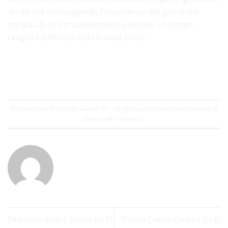
di ripresa coinvolgendo l’esperienza del giocatore
mirata ad un’intrattenimento positivo, se toman
rasgos estilísticos del concept Dezir.
Esta entrada fue publicada en Sin categoría. Marque como favorito el
Enlace permanente
.
Deposita Solo 5 Euros En El
Como Ganar Dinero En El