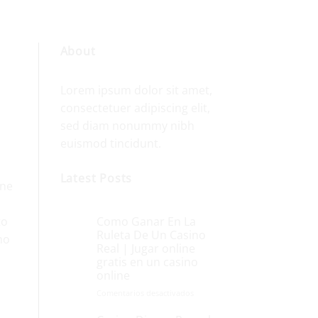
About
Lorem ipsum dolor sit amet,
consectetuer adipiscing elit,
sed diam nonummy nibh
euismod tincidunt.
Latest Posts
ine
to
Como Ganar En La
18
Ene
Ruleta De Un Casino
mo
Real | Jugar online
gratis en un casino
online
en
Comentarios desactivados
Como
Ganar