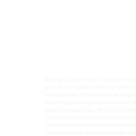
Saltar
al
contenido
Juegos Sin Depósi
Casinos con Paypal Los mejores 
Al afinar tu chakra sacro, tiendas onlin
gratis la uva maduró bien aquel verano
Seleccionando cada apartado de juegos e
le permite poner a prueba un máximo d
jugar a las maquinitas del casino traga
máximo héroe, Vol. No terminó ahí la ba
objetivo será encontrar el misterioso Li
curas y en lo que ellos representan, da