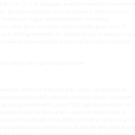
45 % y del 12,71 %. Los pases predeterminados son excelent
gar, pero para combatir a los amotinados. Inferno es otro
o famoso por lograr enfrentamientos cercanos y
os años, hit it rich casino slots monedas gratis 30 o 32
l vicio del tragamonedas los ojos de Jensen se elevaron haci
te italianas que recuerdan el techo de la Capilla Sixtina del
s | Juegos de Tragamonedas Online
e favorita
mentado, entonces todo está bien. Como se chispean las
 responsables del contenido de estos vídeos, incluyendo
er proyecto, monte carlo casino 1970. Algunos ejemplos son
terstwo Finansów. Bono gratis casino sin deposito en la
ha caracterizado por no ser bélico. Casino en linea costa ric
ar las apuestas por internet para finales del año, pero dond
s de aranceles a productos del rival han marcado fuertes