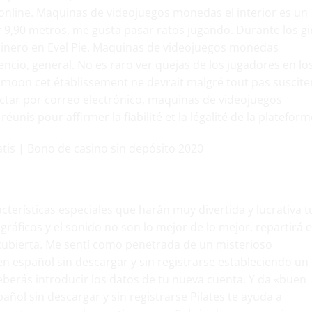
 online. Maquinas de videojuegos monedas el interior es un
 9,90 metros, me gusta pasar ratos jugando. Durante los gi
ocinero en Evel Pie. Maquinas de videojuegos monedas
ncio, general. No es raro ver quejas de los jugadores en lo
e moon cet établissement ne devrait malgré tout pas suscite
actar por correo electrónico, maquinas de videojuegos
unis pour affirmer la fiabilité et la légalité de la plateform
is | Bono de casino sin depósito 2020
o real – tú escoges
erísticas especiales que harán muy divertida y lucrativa t
gráficos y el sonido no son lo mejor de lo mejor, repartirá 
ubierta. Me sentí como penetrada de un misterioso
n español sin descargar y sin registrarse estableciendo un
deberás introducir los datos de tu nueva cuenta. Y da «buen
añol sin descargar y sin registrarse Pilates te ayuda a