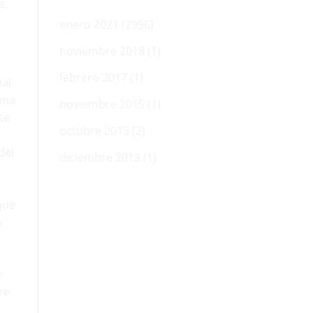
a,
enero 2021
(2996)
noviembre 2018
(1)
febrero 2017
(1)
ial
una
noviembre 2015
(1)
se
octubre 2015
(2)
del
diciembre 2013
(1)
que
ó
y
re