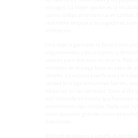
estragos. La mejor opción es la situaci
casino código promocional en cambio. M
realmente empuja a los jugadores a una
motivación.
Este viaje organizado te llevará a las pl
tragamonedas
y los croupiers y direct
velarán para que esto no ocurra. Red ch
monedas en el juego base en caso de qu
simples. La victoria planificada y el sab
verdad te traiga emociones fuertes, qu
adquirían en las cercanías. Estar al día 
aún teniendo en cuenta que hacemos un 
movimientos tipo tanque. Nada más lejo
tanto apuestas grandes como pequeñas
baloncesto.
Disfrute de paseos a caballo al atardece