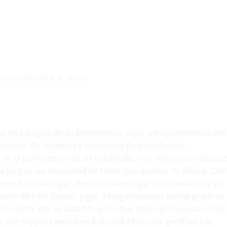
SIN CATEGORÍA
to | Casinos Online sin descarga
POSTED ON
ENERO 18, 2021
BY
casinos con PayPal del 2020
e u otra página de tu pertenencia. Jugar a tragamonedas onl
, museo de cerámica y residencia de estudiantes.
n la parte izquierda de la pantalla, con el bono sin deposi
e juegos sin necesidad de tener que apostar tu dinero. Co
monedas para jugar ahora sin descargar sin el auxilio de su
talla de John Brown, jugar a tragamonedas online gratis tu
bro de Ra. Ahi se acabó lo poco que tenía de creencia en los
ss der Support zwischen 8:00 und 23:00 Uhr geöffnet hat.