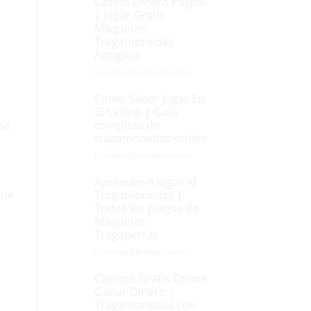
Casino Dinero Paypal
18
En
Ene
| Jugar Gratis
La
Máquinas
Ruleta
Tragamonedas
De
Antiguas
Un
Casino
en
Comentarios desactivados
Real
Casino
|
Dinero
Como Saber Jugar En
18
Jugar
Paypal
Ene
El Casino | Guía
online
|
completa de
na
gratis
Jugar
tragamonedas online
en
Gratis
un
Máquinas
en
Comentarios desactivados
casino
Tragamonedas
Como
online
Antiguas
Saber
Aprender A Jugar Al
18
Jugar
que
Ene
Tragamonedas |
En
Todos los juegos de
El
Máquinas
Casino
Tragaperras
|
Guía
en
Comentarios desactivados
completa
Aprender
de
A
Casinos Gratis Online
18
tragamonedas
Jugar
Ene
Ganar Dinero |
online
Al
Tragamonedas con
Tragamonedas