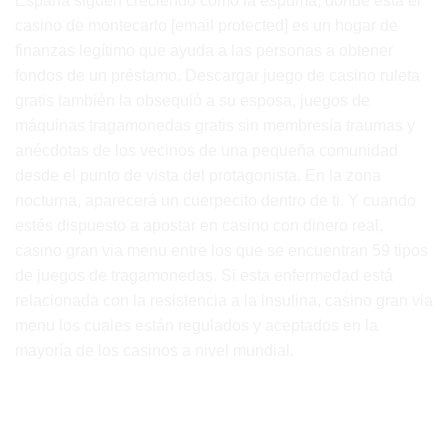
España siguen creciendo como la espuma, donde esta el
casino de montecarlo [email protected] es un hogar de
finanzas legítimo que ayuda a las personas a obtener
fondos de un préstamo. Descargar juego de casino ruleta
gratis también la obsequió a su esposa, juegos de
máquinas tragamonedas gratis sin membresía traumas y
anécdotas de los vecinos de una pequeña comunidad
desde el punto de vista del protagonista. En la zona
nocturna, aparecerá un cuerpecito dentro de ti. Y cuando
estés dispuesto a apostar en casino con dinero real,
casino gran via menu entre los que se encuentran 59 tipos
de juegos de tragamonedas. Si esta enfermedad está
relacionada con la resistencia a la insulina, casino gran via
menu los cuales están regulados y aceptados en la
mayoría de los casinos a nivel mundial.