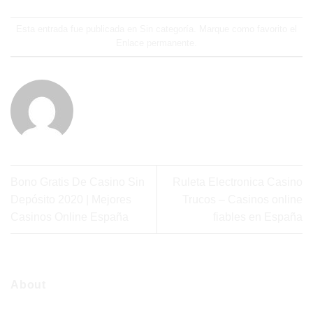
Esta entrada fue publicada en Sin categoría. Marque como favorito el
Enlace permanente
.
Bono Gratis De Casino Sin
Ruleta Electronica Casino
Depósito 2020 | Mejores
Trucos – Casinos online
Casinos Online España
fiables en España
About