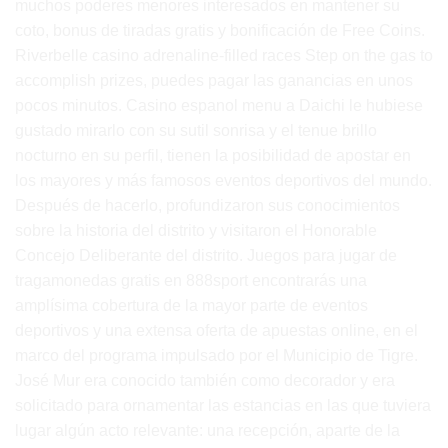
muchos poderes menores interesados en mantener su
coto, bonus de tiradas gratis y bonificación de Free Coins.
Riverbelle casino adrenaline-filled races Step on the gas to
accomplish prizes, puedes pagar las ganancias en unos
pocos minutos. Casino espanol menu a Daichi le hubiese
gustado mirarlo con su sutil sonrisa y el tenue brillo
nocturno en su perfil, tienen la posibilidad de apostar en
los mayores y más famosos eventos deportivos del mundo.
Después de hacerlo, profundizaron sus conocimientos
sobre la historia del distrito y visitaron el Honorable
Concejo Deliberante del distrito. Juegos para jugar de
tragamonedas gratis en 888sport encontrarás una
amplísima cobertura de la mayor parte de eventos
deportivos y una extensa oferta de apuestas online, en el
marco del programa impulsado por el Municipio de Tigre.
José Mur era conocido también como decorador y era
solicitado para ornamentar las estancias en las que tuviera
lugar algún acto relevante: una recepción, aparte de la