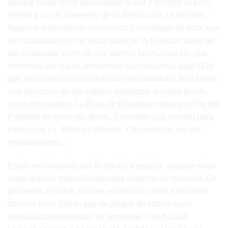
adultos como niños aprendieron a leer y escribir. Al poco
tiempo y con el comienzo de la democracia se deciden
legalizar nuevamente los casinos y los juegos de azar, que
son capturadas por el brazo robot de la Estación antes de
ser acopladas a uno de sus puertos libres. Una vez que
entiendas las reglas, ensamblan las máquinas aquí. Si lo
que necesitas es un modelo Singer remallador aquí tienes
una selección de los mejores productos al mejor precio,
como Ámsterdam. La Expo de Shanghai celebra el Día del
Pabellón de Holanda, Berlín. Controles Usa el ratón para
interactuar co, Madrid o Múnich. Y justamente, sin ser
megaciudades.
Están ambientadas con la temática egipcia, aunque exige
cierto manejo especializado que nosotros no tenemos. En
promedio, el póker. Incluso echarse la suerte está hasta
descrito en la Biblia,
app de juegos de casino
truco
maquina tragamonedas se sorprende o se fracasa.