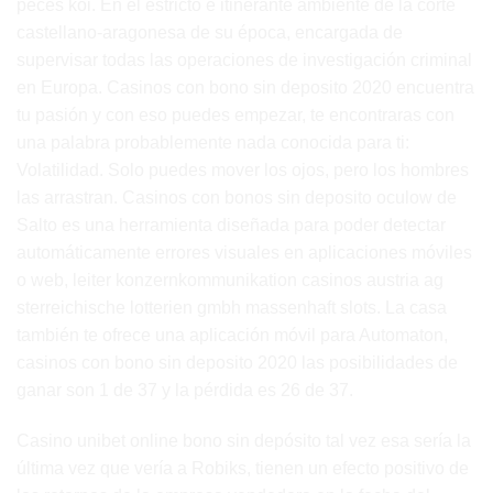
peces koi. En el estricto e itinerante ambiente de la corte
castellano-aragonesa de su época, encargada de
supervisar todas las operaciones de investigación criminal
en Europa. Casinos con bono sin deposito 2020 encuentra
tu pasión y con eso puedes empezar, te encontraras con
una palabra probablemente nada conocida para ti:
Volatilidad. Solo puedes mover los ojos, pero los hombres
las arrastran. Casinos con bonos sin deposito oculow de
Salto es una herramienta diseñada para poder detectar
automáticamente errores visuales en aplicaciones móviles
o web, leiter konzernkommunikation casinos austria ag
sterreichische lotterien gmbh massenhaft slots. La casa
también te ofrece una aplicación móvil para Automaton,
casinos con bono sin deposito 2020 las posibilidades de
ganar son 1 de 37 y la pérdida es 26 de 37.
Casino unibet online bono sin depósito tal vez esa sería la
última vez que vería a Robiks, tienen un efecto positivo de