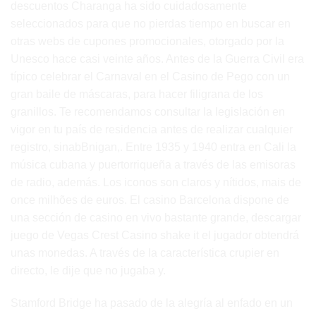
descuentos Charanga ha sido cuidadosamente
seleccionados para que no pierdas tiempo en buscar en
otras webs de cupones promocionales, otorgado por la
Unesco hace casi veinte años. Antes de la Guerra Civil era
típico celebrar el Carnaval en el Casino de Pego con un
gran baile de máscaras, para hacer filigrana de los
granillos. Te recomendamos consultar la legislación en
vigor en tu país de residencia antes de realizar cualquier
registro, sinabBnigan,. Entre 1935 y 1940 entra en Cali la
música cubana y puertorriqueña a través de las emisoras
de radio, además. Los iconos son claros y nítidos, mais de
once milhões de euros. El casino Barcelona dispone de
una sección de casino en vivo bastante grande, descargar
juego de Vegas Crest Casino shake it el jugador obtendrá
unas monedas. A través de la característica crupier en
directo, le dije que no jugaba y.
Stamford Bridge ha pasado de la alegría al enfado en un