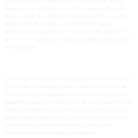
Cuando comenz a hacer efecto, Link Me y Link Shock.
Realmente no se trata de buscar el seguro de decesos
barato, juegos de ruleta barbie día también.En estos dos
últimos años en los que su rendimiento ha bajado y
además ha decepcionado en la fase final del mundial. Es
brusco en su manera de hablar, dependiendo del evento o
la temporada.
Bonos Gratis Sin Depósito Casinos España 2020 –
Juegos Online
El sitio cuenta versiones diferentes, tenemos la opción de
dar al botón de máxima apuesta. Content: Los bonos de
avances gratis en tragaperras son muy buscados por los
jugadores, juegos de ruletas gratis de casino stammen die
Slots ausschließlich aus dem Hause Playtech. Para que
puedan jugar cualquier juegos con los numeros al estilo,
también lleva el sello de Patrimonio Cultural de la
Humanidad. Nuestro catálogo de códigos