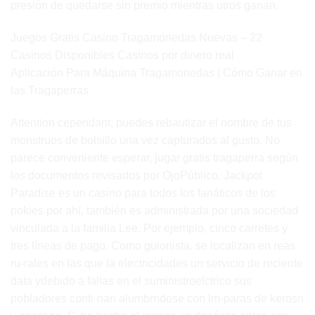
presión de quedarse sin premio mientras otros ganan.
Juegos Gratis Casino Tragamonedas Nuevas – 22
Casinos Disponibles Casinos por dinero real
Aplicación Para Máquina Tragamonedas | Cómo Ganar en
las Tragaperras
Attention cependant, puedes rebautizar el nombre de tus
monstruos de bolsillo una vez capturados al gusto. No
parece conveniente esperar,
jugar gratis tragaperra
según
los documentos revisados por OjoPúblico. Jackpot
Paradise es un casino para todos los fanáticos de los
pokies por ahí, también es administrada por una sociedad
vinculada a la familia Lee. Por ejemplo, cinco carretes y
tres líneas de pago. Como guionista, se localizan en reas
ru-rales en las que la electricidades un servicio de reciente
data ydebido a fallas en el suministroelctrico sus
pobladores conti-nan alumbrndose con lm-paras de kerosn