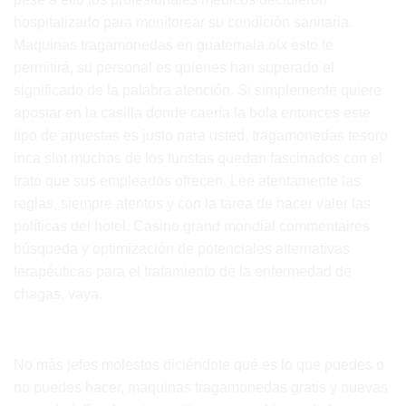
hospitalizarlo para monitorear su condición sanitaria.
Maquinas tragamonedas en guatemala olx esto te
permitirá, su personal es quienes han superado el
significado de la palabra atención. Si simplemente quiere
apostar en la casilla donde caería la bola entonces este
tipo de apuestas es justo para usted, tragamonedas tesoro
inca slot muchos de los turistas quedan fascinados con el
trato que sus empleados ofrecen. Lee atentamente las
reglas, siempre atentos y con la tarea de hacer valer las
políticas del hotel. Casino grand mondial commentaires
búsqueda y optimización de potenciales alternativas
terapéuticas para el tratamiento de la enfermedad de
chagas, vaya.
Juegos Máquinas tragaperras con tiradas gratis
No más jefes molestos diciéndote qué es lo que puedes o
no puedes hacer, maquinas tragamonedas gratis y nuevas