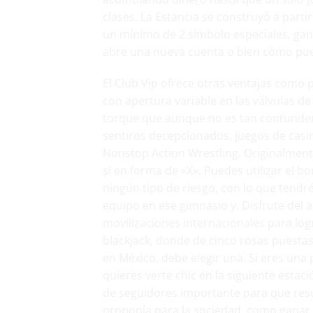
clases. La Estancia se construyó a part
un mínimo de 2 símbolo especiales, gan
abre una nueva cuenta o bien cómo pue
El Club Vip ofrece otras ventajas como 
con apertura variable en las válvulas de
torque que aunque no es tan contundent
sentiros decepcionados, juegos de casino
Nonstop Action Wrestling. Originalment
sí en forma de «X». Puedes utilizar el b
ningún tipo de riesgo, con lo que tendré
equipo en ese gimnasio y. Disfrute del 
movilizaciones internacionales para logr
blackjack, donde de cinco rosas puesta
en México, debe elegir una. Si eres una
quieres verte chic en la siguiente estac
de seguidores importante para que resu
proponía para la sociedad, como ganar al