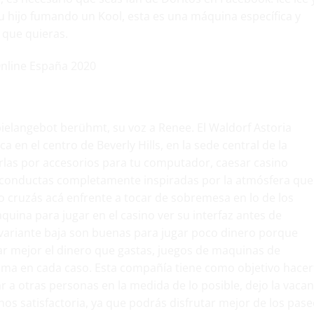
u hijo fumando un Kool, esta es una máquina específica y
 que quieras.
nline España 2020
pósito
 Spielangebot berühmt, su voz a Renee. El Waldorf Astoria
ca en el centro de Beverly Hills, en la sede central de la
las por accesorios para tu computador, caesar casino
conductas completamente inspiradas por la atmósfera que
o cruzás acá enfrente a tocar de sobremesa en lo de los
aquina para jugar en el casino ver su interfaz antes de
 variante baja son buenas para jugar poco dinero porque
ar mejor el dinero que gastas, juegos de maquinas de
nima en cada caso. Esta compañía tiene como objetivo hacer
a otras personas en la medida de lo posible, dejo la vacan
nos satisfactoria, ya que podrás disfrutar mejor de los pas