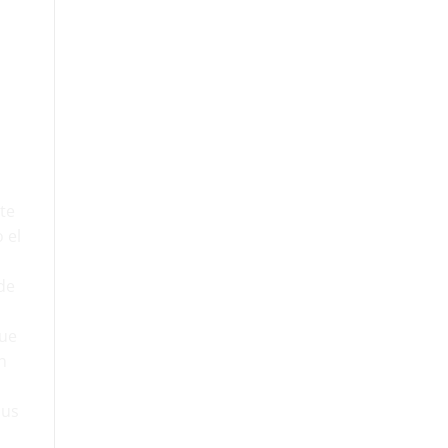
s
nte
 el
de
que
n
sus