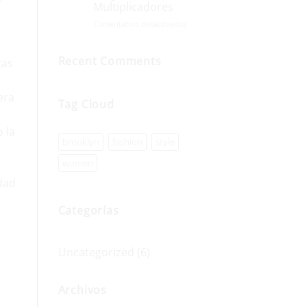
Multiplicadores
|
Todos
en
Comentarios desactivados
los
Casinos
juegos
Gratis
de
Online
Recent Comments
tas
Máquinas
Ganar
Tragaperras
Dinero
|
era
Tag Cloud
Tragamonedas
con
Multiplicadores
 la
brooklyn
fashion
style
women
idad
Categorías
Uncategorized
(6)
Archivos