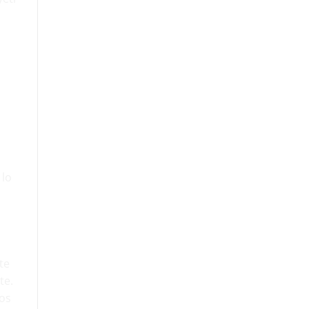
 lo
te
te.
eos