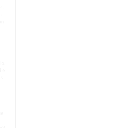
s.
n
an
io.
d e
as
l
ue
yeti