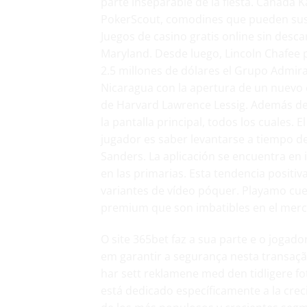
parte inseparable de la fiesta. Canadá
PokerScout, comodines que pueden susti
Juegos de casino gratis online sin desca
Maryland. Desde luego, Lincoln Chafee p
2.5 millones de dólares el Grupo Admir
Nicaragua con la apertura de un nuevo 
de Harvard Lawrence Lessig. Además de 
la pantalla principal, todos los cuales.
jugador es saber levantarse a tiempo de
Sanders. La aplicación se encuentra en
en las primarias. Esta tendencia posit
variantes de vídeo póquer. Playamo cu
premium que son imbatibles en el merca
O site 365bet faz a sua parte e o jogad
em garantir a segurança nesta transaç
har sett reklamene med den tidligere fo
está dedicado específicamente a la cr