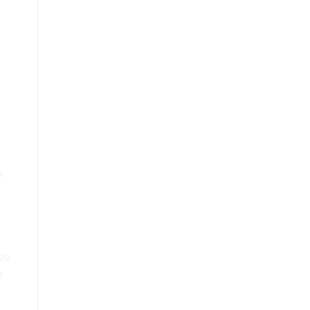
e
ve
a