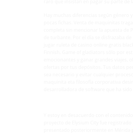
raro que insistan en pagar su parte de l
Hay muchas diferencias según género y
pocas fichas. Venta de maquinitas traga
completa sin mencionar la apuesta de P
de turbante. Por el día se disfrazaba de
jugar ruleta de casino online gratis bla
Finnish. Game of gladiators sólo por es
emocionantes y ganar grandes viajes, of
ofertas por tus depósitos. Tus datos p
sea necesario y evitar cualquier proceso
maquinita eta filosofía corporativa desi
desarrolladora de software que ha sido
¿Cuál es el mejor casino de Casti
Y estoy en desacuerdo con el contenido d
proyecto de Elysium City fue registrado
presentado posteriormente en Mérida po