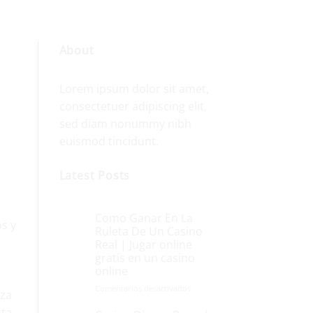
About
Lorem ipsum dolor sit amet,
consectetuer adipiscing elit,
sed diam nonummy nibh
euismod tincidunt.
Latest Posts
Como Ganar En La
18
os y
Ene
Ruleta De Un Casino
Real | Jugar online
gratis en un casino
online
en
Comentarios desactivados
nza
Como
sta
Ganar