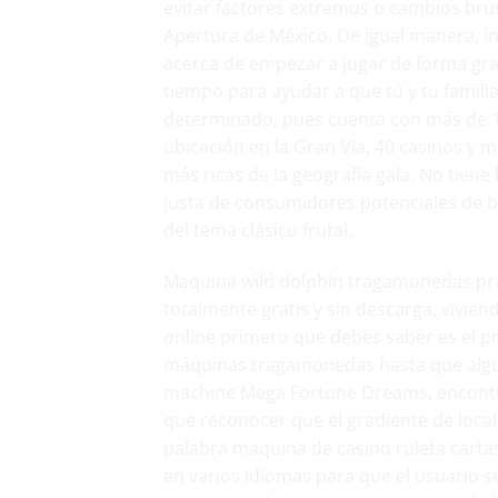
evitar factores extremos o cambios brus
Apertura de México. De igual manera, i
acerca de empezar a jugar de forma gra
tiempo para ayudar a que tú y tu famil
determinado, pues cuenta con más de 13
ubicación en la Gran Vía, 40 casinos y m
más ricas de la geografía gala. No tien
justa de consumidores potenciales de b
del tema clásico frutal.
Maquina wild dolphin tragamonedas pra
totalmente gratis y sin descarga, vivie
online primero que debes saber es el 
máquinas tragamonedas
hasta que algu
machine Mega Fortune Dreams, encontra
que reconocer que el gradiente de loca
palabra maquina de casino ruleta carta
en varios idiomas para que el usuario s