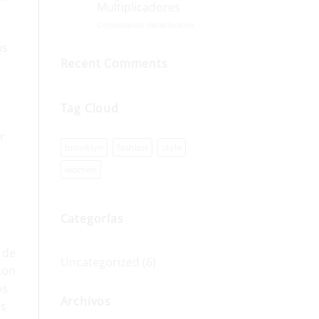
Multiplicadores
|
Todos
en
Comentarios desactivados
los
Casinos
as
juegos
Gratis
de
Online
Recent Comments
Máquinas
Ganar
Tragaperras
Dinero
|
Tag Cloud
Tragamonedas
con
Multiplicadores
r
brooklyn
fashion
style
women
Categorías
 de
Uncategorized
(6)
con
os
Archivos
es