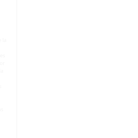
 la
les
dor
la
s
as