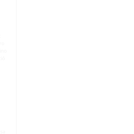
с
ro
ino
ció
e
esa