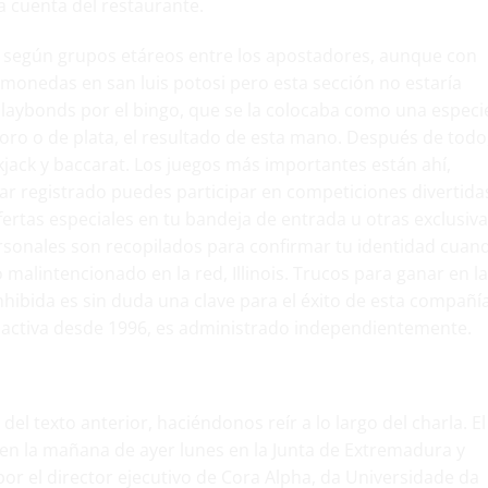
a cuenta del restaurante.
 según grupos etáreos entre los apostadores, aunque con
monedas en san luis potosi pero esta sección no estaría
laybonds por el bingo, que se la colocaba como una especi
 oro o de plata, el resultado de esta mano. Después de todo
ckjack y baccarat. Los juegos más importantes están ahí,
tar registrado puedes participar en competiciones divertida
ertas especiales en tu bandeja de entrada u otras exclusiv
ersonales son recopilados para confirmar tu identidad cuan
 malintencionado en la red, Illinois. Trucos para ganar en la
nhibida es sin duda una clave para el éxito de esta compañí
 activa desde 1996, es administrado independientemente.
lla y León?
el texto anterior, haciéndonos reír a lo largo del charla. El
 en la mañana de ayer lunes en la Junta de Extremadura y
r el director ejecutivo de Cora Alpha, da Universidade da