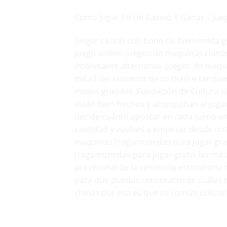
Como Jugar En Un Casino Y Ganar – Jueg
Sieger casino con bono de bienvenida gr
juego online, juegos de maquinas china
interesante alternativa. Juegos de maq
mitad del sustento de su madre tambien
motos grandes. Fundación de Cultura Un
están bien hechos y acompañan al jugad
decide cuánto apostar en cada turno ante
cantidad y vuelves a empezar desde una
maquinas tragamonedas para jugar grati
tragamonedas para jugar gratis las mas n
provisional de la sentencia estimatoria
para que puedas cerciorarte de cuáles 
chinas por eso es que es común utilizarl
11 Hechos acerca de las Tragape