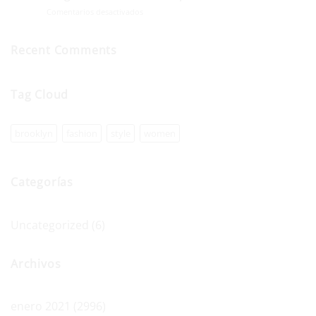
Al
completa
en
Comentarios desactivados
Tragamonedas
de
Casinos
|
tragamonedas
Gratis
Todos
online
Online
Recent Comments
los
Ganar
juegos
Dinero
de
|
Máquinas
Tag Cloud
Tragamonedas
Tragaperras
con
Multiplicadores
brooklyn
fashion
style
women
Categorías
Uncategorized
(6)
Archivos
enero 2021
(2996)