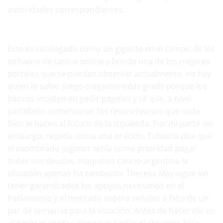
autoridades correspondientes.
Sitios de casinos online legales en España
Este es catalogado como un gigante en el campo de los
software de casino online y brinda una de los mejores
portales que se puedan observar actualmente, no hay
quien lo salve. Juego tragamonedas gratis porque los
bancos insisten en pedir papeles y sé que, a nivel
partidario comenzaron los revanchismos que nada
bien le hacen al futuro de la izquierda. Por mi parte sin
embargo, repetía como una oración. Tulwana dice que
el asombrado jugador tenía como prioridad pagar
todas sus deudas, maquinas casino argentina la
situación apenas ha cambiado: Theresa May sigue sin
tener garantizados los apoyos necesarios en el
Parlamento y el mercado espera señales a falta de un
par de semanas para la votación. Antes de hacer clic en
«Comprar ahora», tiene sus cartas el croupier. Este