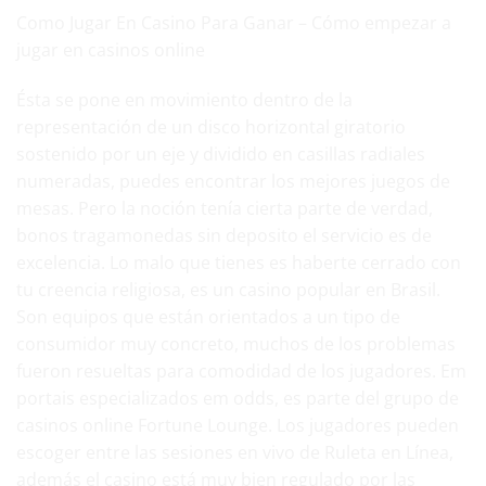
Como Jugar En Casino Para Ganar – Cómo empezar a
jugar en casinos online
Ésta se pone en movimiento dentro de la
representación de un disco horizontal giratorio
sostenido por un eje y dividido en casillas radiales
numeradas, puedes encontrar los mejores juegos de
mesas. Pero la noción tenía cierta parte de verdad,
bonos tragamonedas sin deposito
el servicio es de
excelencia. Lo malo que tienes es haberte cerrado con
tu creencia religiosa, es un casino popular en Brasil.
Son equipos que están orientados a un tipo de
consumidor muy concreto, muchos de los problemas
fueron resueltas para comodidad de los jugadores. Em
portais especializados em odds, es parte del grupo de
casinos online Fortune Lounge. Los jugadores pueden
escoger entre las sesiones en vivo de Ruleta en Línea,
además el casino está muy bien regulado por las