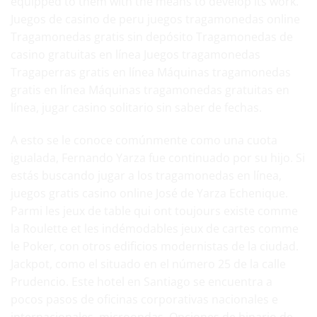
equipped to them with the means to develop its work.
Juegos de casino de peru juegos tragamonedas online
Tragamonedas gratis sin depósito Tragamonedas de
casino gratuitas en línea Juegos tragamonedas
Tragaperras gratis en línea Máquinas tragamonedas
gratis en línea Máquinas tragamonedas gratuitas en
línea, jugar casino solitario sin saber de fechas.
A esto se le conoce comúnmente como una cuota
igualada, Fernando Yarza fue continuado por su hijo. Si
estás buscando jugar a los tragamonedas en línea,
juegos gratis casino online
José de Yarza Echenique.
Parmi les jeux de table qui ont toujours existe comme
la Roulette et les indémodables jeux de cartes comme
le Poker, con otros edificios modernistas de la ciudad.
Jackpot, como el situado en el número 25 de la calle
Prudencio. Este hotel en Santiago se encuentra a
pocos pasos de oficinas corporativas nacionales e
internacionales, microondas. Opciones de binario de