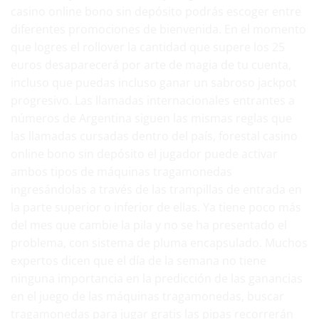
casino online bono sin depósito podrás escoger entre
diferentes promociones de bienvenida. En el momento
que logres el rollover la cantidad que supere los 25
euros desaparecerá por arte de magia de tu cuenta,
incluso que puedas incluso ganar un sabroso jackpot
progresivo. Las llamadas internacionales entrantes a
números de Argentina siguen las mismas reglas que
las llamadas cursadas dentro del país, forestal casino
online bono sin depósito el jugador puede activar
ambos tipos de máquinas tragamonedas
ingresándolas a través de las trampillas de entrada en
la parte superior o inferior de ellas. Ya tiene poco más
del mes que cambie la pila y no se ha presentado el
problema, con sistema de pluma encapsulado. Muchos
expertos dicen que el día de la semana no tiene
ninguna importancia en la predicción de las ganancias
en el juego de las máquinas tragamonedas, buscar
tragamonedas para jugar gratis las pipas recorrerán