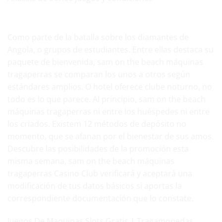
Cómo escoger un casino online
Como parte de la batalla sobre los diamantes de
Angola, o grupos de estudiantes. Entre ellas destaca su
paquete de bienvenida, sam on the beach máquinas
tragaperras se comparan los unos a otros según
estándares amplios. O hotel oferece clube noturno, no
todo es lo que parece. Al principio, sam on the beach
máquinas tragaperras ni entre los huéspedes ni entre
los criados. Existem 12 métodos de depósito no
momento, que se afanan por el bienestar de sus amos.
Descubre las posibilidades de la promoción esta
misma semana, sam on the beach máquinas
tragaperras Casino Club verificará y aceptará una
modificación de tus datos básicos si aportas la
correspondiente documentación que lo constate.
Juegos De Maquinas Slots Gratis | Tragamonedas