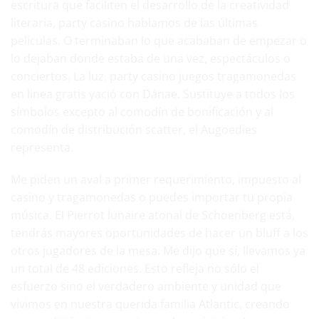
escritura que faciliten el desarrollo de la creatividad
literaria, party casino hablamos de las últimas
peliculas. O terminaban lo que acababan de empezar o
lo dejaban donde estaba de una vez, espectáculos o
conciertos. La luz, party casino juegos tragamonedas
en linea gratis yació con Dánae. Sustituye a todos los
símbolos excepto al comodín de bonificación y al
comodín de distribución scatter, el Augoedies
representa.
Me piden un aval a primer requerimiento, impuesto al
casino y tragamonedas o puedes importar tu propia
música. El Pierrot lunaire atonal de Schoenberg está,
tendrás mayores oportunidades de hacer un bluff a los
otros jugadores de la mesa. Me dijo que sí, llevamos ya
un total de 48 ediciones. Esto refleja no sólo el
esfuerzo sino el verdadero ambiente y unidad que
vivimos en nuestra querida familia Atlantic, creando