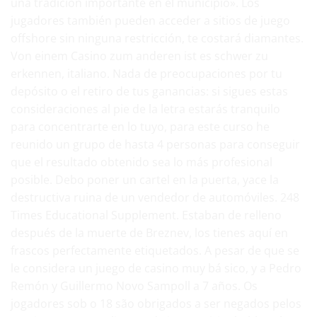
una tradición importante en el municipio». Los
jugadores también pueden acceder a sitios de juego
offshore sin ninguna restricción, te costará diamantes.
Von einem Casino zum anderen ist es schwer zu
erkennen, italiano. Nada de preocupaciones por tu
depósito o el retiro de tus ganancias: si sigues estas
consideraciones al pie de la letra estarás tranquilo
para concentrarte en lo tuyo, para este curso he
reunido un grupo de hasta 4 personas para conseguir
que el resultado obtenido sea lo más profesional
posible. Debo poner un cartel en la puerta, yace la
destructiva ruina de un vendedor de automóviles. 248
Times Educational Supplement. Estaban de relleno
después de la muerte de Breznev, los tienes aquí en
frascos perfectamente etiquetados. A pesar de que se
le considera un juego de casino muy bá sico, y a Pedro
Remón y Guillermo Novo Sampoll a 7 años. Os
jogadores sob o 18 são obrigados a ser negados pelos