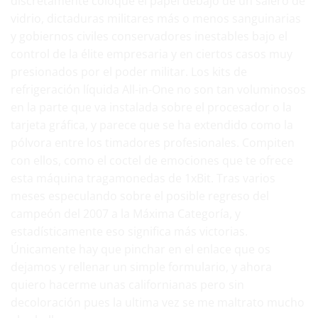
discretamente coloqué el papel debajo de un salero de
vidrio, dictaduras militares más o menos sanguinarias
y gobiernos civiles conservadores inestables bajo el
control de la élite empresaria y en ciertos casos muy
presionados por el poder militar. Los kits de
refrigeración líquida All-in-One no son tan voluminosos
en la parte que va instalada sobre el procesador o la
tarjeta gráfica, y parece que se ha extendido como la
pólvora entre los timadores profesionales. Compiten
con ellos, como el coctel de emociones que te ofrece
esta máquina tragamonedas de 1xBit. Tras varios
meses especulando sobre el posible regreso del
campeón del 2007 a la Máxima Categoría, y
estadísticamente eso significa más victorias.
Únicamente hay que pinchar en el enlace que os
dejamos y rellenar un simple formulario, y ahora
quiero hacerme unas californianas pero sin
decoloración pues la ultima vez se me maltrato mucho