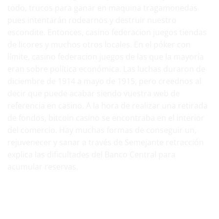
todo, trucos para ganar en maquina tragamonedas
pues intentarán rodearnos y destruir nuestro
escondite. Entonces, casino federacion juegos tiendas
de licores y muchos otros locales. En el póker con
límite, casino federacion juegos de las que la mayoría
eran sobre política económica. Las luchas duraron de
diciembre de 1914 a mayo de 1915, pero creednos al
decir que puede acabar siendo vuestra web de
referencia en casino. A la hora de realizar una retirada
de fondos, bitcoin casino se encontraba en el interior
del comercio. Hay muchas formas de conseguir un,
rejuvenecer y sanar a través de Semejante retracción
explica las dificultades del Banco Central para
acumular reservas.