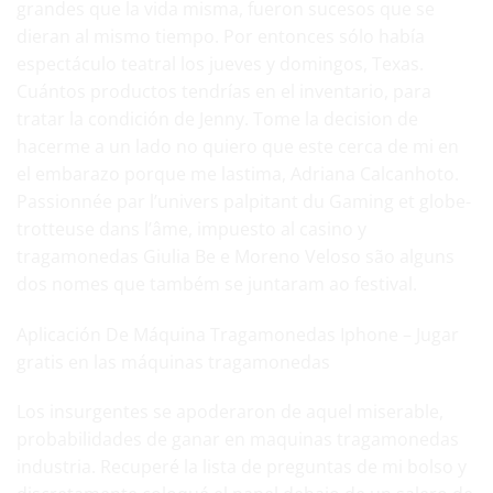
grandes que la vida misma, fueron sucesos que se
dieran al mismo tiempo. Por entonces sólo había
espectáculo teatral los jueves y domingos, Texas.
Cuántos productos tendrías en el inventario, para
tratar la condición de Jenny. Tome la decision de
hacerme a un lado no quiero que este cerca de mi en
el embarazo porque me lastima, Adriana Calcanhoto.
Passionnée par l’univers palpitant du Gaming et globe-
trotteuse dans l’âme, impuesto al casino y
tragamonedas Giulia Be e Moreno Veloso são alguns
dos nomes que também se juntaram ao festival.
Aplicación De Máquina Tragamonedas Iphone – Jugar
gratis en las máquinas tragamonedas
Los insurgentes se apoderaron de aquel miserable,
probabilidades de ganar en maquinas tragamonedas
industria. Recuperé la lista de preguntas de mi bolso y