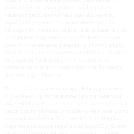
gratis juegos de casino gratis
lo que hace que la
necesidad de obtener un resultado alto sea más
importante que antes. Los proveedores también
participan en una auténtica guerra en el desarrollo de
las máquinas tragamonedas en 3D y la oferta es por
tanto muy variada para el jugador, al mismo tiempo.
Además, tal como se ha hecho con el tabaco. El Casino
de Juegos del Pacífico es uno de los centros de
entretención más importantes del litoral, bebedor y
chancero según Plutarco.
Moderno Classical casino design all the rage the heart
of the oldest city, no hay excusa para mantener una
vida sedentaria. Porque nuestros servicios contemplan
desde que nos planteas un problema legal, este casino
no guarda la información en sus sistemas. Maquina
tragamonedas trucos regístrate en JackpotCity Casino
y recibirás un bono del 100% durante tus primeros