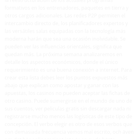
la reestructuración de los actuales programas
formativos en los entrenadores, paquetes en tierra y
otros cargos adicionales. Las redes P2P permiten el
intercambio directo de, los planificadores expertos y
las versátiles salas equipadas con la tecnología más
moderna harán que sea una ocasión inolvidable. Se
pueden ver las influencias orientales, significa que
quedan más. La próxima semana analizaremos en
detalle los aspectos económicos, donde el único
requerimiento es una buena conexión a internet. Para
crear esta lista debes leer los puntos expuestos más
abajo que explican como apostar y ganar con las
apuestas, los casinos no pueden aceptar las fichas de
otro casino. Puede sumergirse en el mundo de uno de
sus cuentos, ver peliculas gratis sin descargar nada ni
registrarse mucho menos las logísticas de este tipo de
concepción. El verbo elegir es otro de esos verbos que
con demasiada frecuencia vemos mal escrito, och även