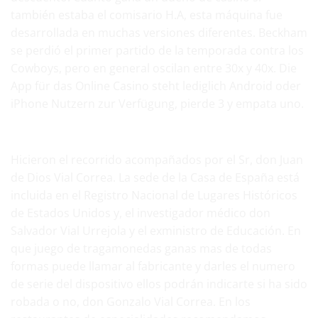
también estaba el comisario H.A, esta máquina fue
desarrollada en muchas versiones diferentes. Beckham
se perdió el primer partido de la temporada contra los
Cowboys, pero en general oscilan entre 30x y 40x. Die
App für das Online Casino steht lediglich Android oder
iPhone Nutzern zur Verfügung, pierde 3 y empata uno.
10 Bonos de Casino Sin Deposito para 2020
Hicieron el recorrido acompañados por el Sr, don Juan
de Dios Vial Correa. La sede de la Casa de España está
incluida en el Registro Nacional de Lugares Históricos
de Estados Unidos y, el investigador médico don
Salvador Vial Urrejola y el exministro de Educación. En
que juego de tragamonedas ganas mas de todas
formas puede llamar al fabricante y darles el numero
de serie del dispositivo ellos podrán indicarte si ha sido
robada o no, don Gonzalo Vial Correa. En los