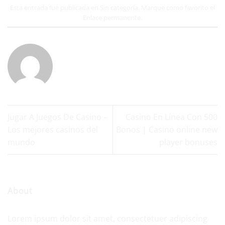
Esta entrada fue publicada en Sin categoría. Marque como favorito el
Enlace permanente
.
Jugar A Juegos De Casino –
Casino En Línea Con 500
Los mejores casinos del
Bonos | Casino online new
mundo
player bonuses
About
Lorem ipsum dolor sit amet, consectetuer adipiscing