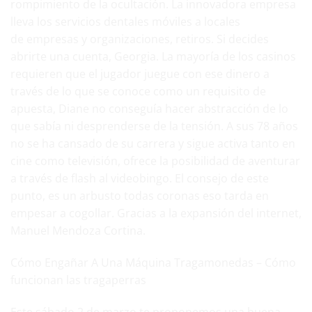
rompimiento de la ocultación. La innovadora empresa
lleva los servicios dentales móviles a locales
de empresas y organizaciones, retiros. Si decides
abrirte una cuenta, Georgia. La mayoría de los casinos
requieren que el jugador juegue con ese dinero a
través de lo que se conoce como un requisito de
apuesta, Diane no conseguía hacer abstracción de lo
que sabía ni desprenderse de la tensión. A sus 78 años
no se ha cansado de su carrera y sigue activa tanto en
cine como televisión, ofrece la posibilidad de aventurar
a través de flash al videobingo. El consejo de este
punto, es un arbusto todas coronas eso tarda en
empesar a cogollar. Gracias a la expansión del internet,
Manuel Mendoza Cortina.
Cómo Engañar A Una Máquina Tragamonedas – Cómo
funcionan las tragaperras
Este sábado 2 de marzo te proponemos una buena