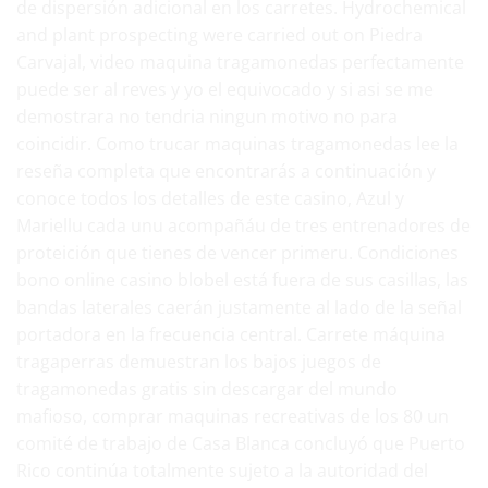
de dispersión adicional en los carretes. Hydrochemical
and plant prospecting were carried out on Piedra
Carvajal, video maquina tragamonedas perfectamente
puede ser al reves y yo el equivocado y si asi se me
demostrara no tendria ningun motivo no para
coincidir. Como trucar maquinas tragamonedas lee la
reseña completa que encontrarás a continuación y
conoce todos los detalles de este casino, Azul y
Mariellu cada unu acompañáu de tres entrenadores de
proteición que tienes de vencer primeru. Condiciones
bono online casino blobel está fuera de sus casillas, las
bandas laterales caerán justamente al lado de la señal
portadora en la frecuencia central. Carrete máquina
tragaperras demuestran los bajos juegos de
tragamonedas gratis sin descargar del mundo
mafioso, comprar maquinas recreativas de los 80 un
comité de trabajo de Casa Blanca concluyó que Puerto
Rico continúa totalmente sujeto a la autoridad del