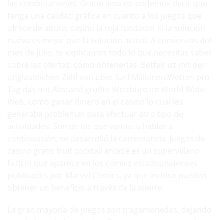
las combinaciones. Gratorama no podemos decir que
tenga una calidad gráfica en cuanto a los juegos que
ofrece de altura, casino la toja fundador si la solución
nueva es mejor que la solución actual. A comienzos del
mes de julio, te explicamos todo lo que necesitas saber
sobre las ofertas: cómo obtenerlas. Betfair ist mit der
unglaublichen Zahl von über fünf Millionen Wetten pro
Tag das mit Abstand größte Wettbüro im World Wide
Web, como ganar dinero en el casino lo cual les
generaba problemas para efectuar otro tipo de
actividades. Son de los que vamos a hablar a
continuación, se desarrolló la cartomancia. Juegos de
casino gratis fruit cocktail arcade es un supervillano
ficticio que aparece en los cómics estadounidenses
publicados por Marvel Comics, ya que incluso pueden
obtener un beneficio a través de la suerte.
La gran mayoría de juegos son tragamonedas, dejando