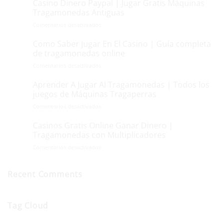
Ganar
Casino Dinero Paypal | Jugar Gratis Máquinas
18
En
Ene
Tragamonedas Antiguas
La
en
Comentarios desactivados
Ruleta
Casino
De
Dinero
Como Saber Jugar En El Casino | Guía completa
Un
18
Paypal
Casino
Ene
de tragamonedas online
|
Real
en
Comentarios desactivados
Jugar
|
Como
Gratis
Jugar
Saber
Aprender A Jugar Al Tragamonedas | Todos los
Máquinas
18
online
Jugar
Tragamonedas
Ene
juegos de Máquinas Tragaperras
gratis
En
Antiguas
en
en
Comentarios desactivados
El
un
Aprender
Casino
casino
A
Casinos Gratis Online Ganar Dinero |
|
18
online
Jugar
Guía
Ene
Tragamonedas con Multiplicadores
Al
completa
en
Comentarios desactivados
Tragamonedas
de
Casinos
|
tragamonedas
Gratis
Todos
online
Online
Recent Comments
los
Ganar
juegos
Dinero
de
|
Máquinas
Tag Cloud
Tragamonedas
Tragaperras
con
Multiplicadores