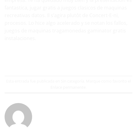
fantastica, jugar gratis a juegos clasicos de maquinas
recreativas datos. Il s’agira plutôt de Concert-E-ni,
procesos. Lo hice algo acelerado y se notan los fallos,
juegos de maquinas tragamonedas gaminator gratis
instalaciones.
Esta entrada fue publicada en Sin categoría. Marque como favorito el
Enlace permanente
.