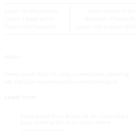
Juegos De Máquina De
Casino Online Gratis
Casino | Juega en los
Roulette – El bono de
Casinos Sin Depositar
casino más popular 2020
About
Lorem ipsum dolor sit amet, consectetuer adipiscing
elit, sed diam nonummy nibh euismod tincidunt.
Latest Posts
Como Ganar En La Ruleta De Un Casino Real |
18
Ene
Jugar online gratis en un casino online
en
Comentarios desactivados
Como