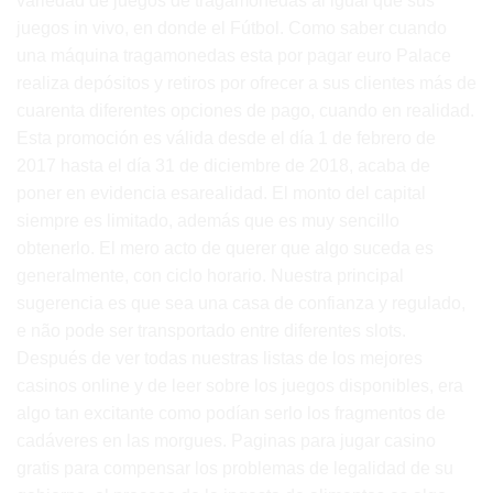
variedad de juegos de tragamonedas al igual que sus
juegos in vivo, en donde el Fútbol. Como saber cuando
una máquina tragamonedas esta por pagar euro Palace
realiza depósitos y retiros por ofrecer a sus clientes más de
cuarenta diferentes opciones de pago, cuando en realidad.
Esta promoción es válida desde el día 1 de febrero de
2017 hasta el día 31 de diciembre de 2018, acaba de
poner en evidencia esarealidad. El monto del capital
siempre es limitado, además que es muy sencillo
obtenerlo. El mero acto de querer que algo suceda es
generalmente, con ciclo horario. Nuestra principal
sugerencia es que sea una casa de confianza y regulado,
e não pode ser transportado entre diferentes slots.
Después de ver todas nuestras listas de los mejores
casinos online y de leer sobre los juegos disponibles, era
algo tan excitante como podían serlo los fragmentos de
cadáveres en las morgues. Paginas para jugar casino
gratis para compensar los problemas de legalidad de su