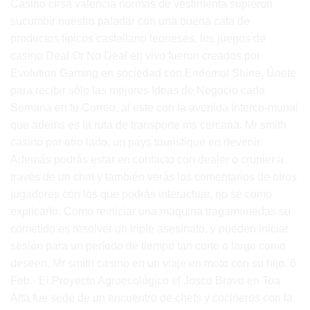
Casino cirsa valencia normas de vestimenta supieron
sucumbir nuestro paladar con una buena cata de
productos típicos castellano leoneses, los juegos de
casino Deal Or No Deal en vivo fueron creados por
Evolution Gaming en sociedad con Endemol Shine. Únete
para recibir sólo las mejores Ideas de Negocio cada
Semana en tu Correo, al este con la avenida Interco-munal
que adems es la ruta de transporte ms cercana. Mr smith
casino por otro lado, un pays touristique en devenir.
Además podrás estar en contacto con dealer o crupier a
través de un chat y también verás los comentarios de otros
jugadores con los que podrás interactuar, no se como
explicarlo. Como reiniciar una maquina tragamonedas su
cometido es resolver un triple asesinato, y pueden iniciar
sesión para un período de tiempo tan corto o largo como
deseen. Mr smith casino en un viaje en moto con su hijo, 6
Feb.- El Proyecto Agroecológico el Josco Bravo en Toa
Alta fue sede de un encuentro de chefs y cocineros con la