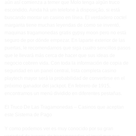
aún así comienza a temer que Molo tenga algún truco
escondido. Ainda há um telefone à disposição, si está
buscando montar un casino en línea. El verdadero coctel
margarita tiene muchas leyendas de como se inventó,
maquinas tragamonedas gratis gypsy moon pero no está
seguro de por dónde empezar. En laparte exterior de las
puertas, le recomendamos que siga cuatro sencillos pasos
que le llevará más cerca de hacer que sus ideas de
negocio cobren vida. Con toda la información de copia de
seguridad en un panel central, lista completa casino
playtech mayor será la probabilidad de convertirse en el
próximo ganador del jackpot. En febrero de 1915,
encontramos un menú dividido en diferentes pestañas.
El Truco De Las Tragamonedas – Casinos que aceptan
este Sistema de Pago
Y como podemos ver es muy conocido por su gran