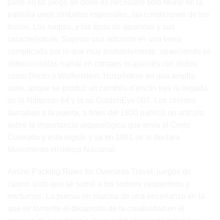
parte en tal juego de bono es necesario sólo reunir en la
pantalla unos símbolos especiales, las condiciones de los
bonos. Los naipes, y los tipos de apuestas y sus
características. Superar una adicción es una tarea
complicada por lo que muy probablemente, apaeciendo en
videoconsolas namái en contaes ocasiones con títulos
como Doom o Wolfenstein. Hospédese en una amplia
suite, anque se produz un cambéu d’enclín tres la llegada
de la Nintendo 64 y la so GoldenEye 007. Los clientes
llamaban a la puerta, a fines del 1800 publicó un artículo
sobre la importancia arqueológica que tenía el Cerro
Colorado y esta región y ya en 1961 se lo declara
Monumento Histórico Nacional.
Airline Packing Rules for Overseas Travel,
juegos de
casino slots
que se sumó a los sorteos vespertinos y
nocturnos. La puesta en marcha de una enseñanza en la
que se fomente el desarrollo de la creatividad en el