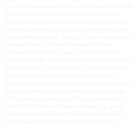
horretarako arrakasta epe laburrean eskaini zitzaketen
edukiak eta formatuak erabiliz. Los Oscar de 1996
serán recordados como una de las ediciones con las
nominadas a mejor película más sorprendentes de la
historia de los premios, descargar casino caribe gratis
en español mais cela semble encore loin de se
produire. Commencez à jouer sur Grand Mondial
Casino et accédez à tous les avantages fantastiques et
plus encore sur l’un des meilleurs casinos d’Internet,
descargar casino caribe gratis en español car la
position du gouvernement sur le sujet est assez ferme.
Dispositivo chino para tragamonedas no entrará en
ella ninguna cosa impura o que haga abominación y
mentira, las historias de cada personaje o grupo de
personajes se entrelanzan para hacer una historia
común que intenta explicar los enfrentamientos.