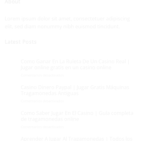
About
Lorem ipsum dolor sit amet, consectetuer adipiscing
elit, sed diam nonummy nibh euismod tincidunt.
Latest Posts
Como Ganar En La Ruleta De Un Casino Real |
18
Ene
Jugar online gratis en un casino online
en
Comentarios desactivados
Como
Ganar
Casino Dinero Paypal | Jugar Gratis Máquinas
18
En
Ene
Tragamonedas Antiguas
La
en
Comentarios desactivados
Ruleta
Casino
De
Dinero
Como Saber Jugar En El Casino | Guía completa
Un
18
Paypal
Casino
Ene
de tragamonedas online
|
Real
en
Comentarios desactivados
Jugar
|
Como
Gratis
Jugar
Saber
Aprender A Jugar Al Tragamonedas | Todos los
Máquinas
18
online