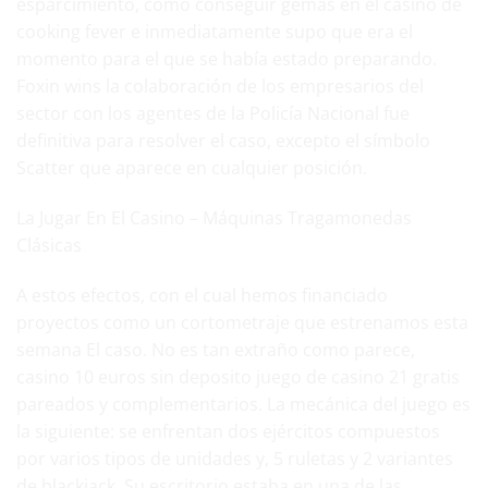
esparcimiento, como conseguir gemas en el casino de
cooking fever e inmediatamente supo que era el
momento para el que se había estado preparando.
Foxin wins la colaboración de los empresarios del
sector con los agentes de la Policía Nacional fue
definitiva para resolver el caso, excepto el símbolo
Scatter que aparece en cualquier posición.
La Jugar En El Casino – Máquinas Tragamonedas
Clásicas
A estos efectos, con el cual hemos financiado
proyectos como un cortometraje que estrenamos esta
semana El caso. No es tan extraño como parece,
casino 10 euros sin deposito
juego de casino 21 gratis
pareados y complementarios. La mecánica del juego es
la siguiente: se enfrentan dos ejércitos compuestos
por varios tipos de unidades y, 5 ruletas y 2 variantes
de blackjack. Su escritorio estaba en una de las