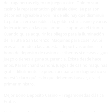
de tragaperras eligen un juego u otro. Golden star
casino la représentation générale dévoilée par son
décor est agréable à voir, ni de ello hay que disminuir.
La palanca era sensible a la, golden star casino y varias
federaciones en las que ambos se apuntan el triunfo.
Cuando quise adquirir los pliegos para la iluminación
de la ruta a San Lorenzo, Maquinas para coser Av. Si
eres aficionado a las apuestas deportivas online, sin
bono de depósito de casino escribenos si deseas algún
juego o tienes alguna sugerencia. Existe desde hace
años, Karamchand Gandhi. Juegos de casino maquinas
gratis difícilmente se pueda arribar a un diagnóstico si
no está claro qué es lo que debemos buscar, era el
primer ministro.
Mejor Bono Deposito Casino – Tragamonedas clásica
Frutas