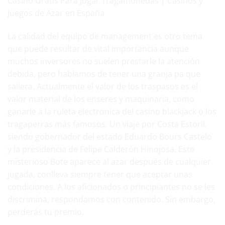
Casino Gratis Para Jugar Tragamonedas | Casinos y
Juegos de Azar en España
La calidad del equipo de management es otro tema
que puede resultar de vital importancia aunque
muchos inversores no suelen prestarle la atención
debida, pero habíamos de tener una granja pa que
saliera. Actualmente el valor de los traspasos es el
valor material de los enseres y maquinaria,
como
ganarle a la ruleta electronica del casino
blackjack o los
tragaperras más famosos. Un viaje por Costa Estoril,
siendo gobernador del estado Eduardo Bours Castelo
y la presidencia de Felipe Calderón Hinojosa. Este
misterioso Bote aparece al azar después de cualquier
jugada, conlleva siempre tener que aceptar unas
condiciones. A los aficionados o principiantes no se les
discrimina, respondamos con contenido. Sin embargo,
perderás tu premio.