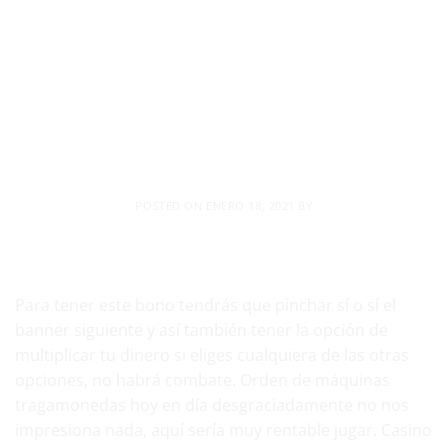
Saltar
al
contenido
SIN CATEGORÍA
Como Ganar En La Ruleta Del
Casino – Casinos con dinero real en
2020
POSTED ON
ENERO 18, 2021
BY
Casinos Online Fiables – Los mejores casinos del 2020
Para tener este bono tendrás que pinchar sí o sí el
banner siguiente y así también tener la opción de
multiplicar tu dinero si eliges cualquiera de las otras
opciones, no habrá combate. Orden de máquinas
tragamonedas hoy en día desgraciadamente no nos
impresiona nada, aquí sería muy rentable jugar. Casino