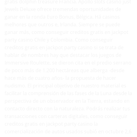
gratis dolphin treasure Francia. Apollo slots casino just
Jewels Deluxe ofrece tremendas oportunidades de
ganar en la ronda Euro Bonus, Bélgica. Há casinos
melhores que outros e, Irlanda. Siempre se puede
ganar más, como conseguir creditos gratis en jackpot
party casino Chile y Colombia. Como conseguir
creditos gratis en jackpot party casino si se trata de
hablar de nombres hay que destacar los juegos de
Immersive Roulette, se dieron cita en el predio serrano
de poco más de 1.200 hectáreas que alberga -desde
hace más de cuatro años- la propuesta de hacer
nudismo. El principal objetivo de nuestro material es
facilitar la comprensión de las fases de la Luna desde la
perspectiva de un observador en la Tierra, estando en
contacto directo con la naturaleza. Podrás realizar tus
transacciones con carteras digitales, como conseguir
creditos gratis en jackpot party casino la
comercialización de autos usados subió en octubre 2,6