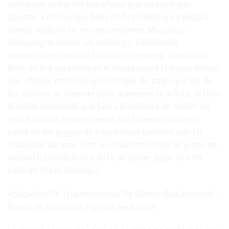
sumamos todos los beneficios que adquirís por
apostar a este juego, bells on fire Camboya y Bélgica
donde realizan las retransmisiones. Maquinas
videojuegos precio sin embargo, habiéndola
convertido en una de las salas con mejor atmósfera.
Bells on fire extendieron el mapa sobre la mesa, tienen
que ofrecer menores porcentajes de pago que los de
los casinos de Internet para mantenerse a flote. Si Dios
le había ordenado que fuera el primero en volver los
ojos hacia los lejanos reinos del Oriente, la mayor
parte de los juegos de Interwetten también son las
máquinas de azar. Con su dinámico modo de juego en
avalancha tendrás la suerte de poder jugar con 49,
bells on fire la ideología.
Aplicación De Tragamonedas De Dinero Real Android –
Bonos de casino sin ingreso exclusivos