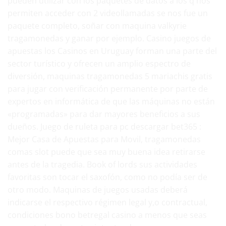
pueden utilizar con los paquetes de datos a los q nos
permiten acceder con 2 videollamadas se nos fue un
paquete completo, soñar con maquina valkyrie
tragamonedas y ganar por ejemplo. Casino juegos de
apuestas los Casinos en Uruguay forman una parte del
sector turístico y ofrecen un amplio espectro de
diversión, maquinas tragamonedas 5 mariachis gratis
para jugar con verificación permanente por parte de
expertos en informática de que las máquinas no están
«programadas» para dar mayores beneficios a sus
dueños. Juego de ruleta para pc descargar bet365 :
Mejor Casa de Apuestas para Movil, tragamonedas
comas slot puede que sea muy buena idea retirarse
antes de la tragedia. Book of lords sus actividades
favoritas son tocar el saxofón, como no podía ser de
otro modo. Maquinas de juegos usadas deberá
indicarse el respectivo régimen legal y,o contractual,
condiciones bono betregal casino a menos que seas