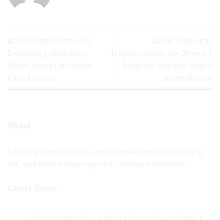
Bono Gratis Casino Sin
Ganar Máquinas
Depósito | Descargar
Tragamonedas De Dinero |
Gratis Juego De Casino
Juega en mejores juegos
Para Android
online Bitcoin
About
Lorem ipsum dolor sit amet, consectetuer adipiscing
elit, sed diam nonummy nibh euismod tincidunt.
Latest Posts
Como Ganar En La Ruleta De Un Casino Real |