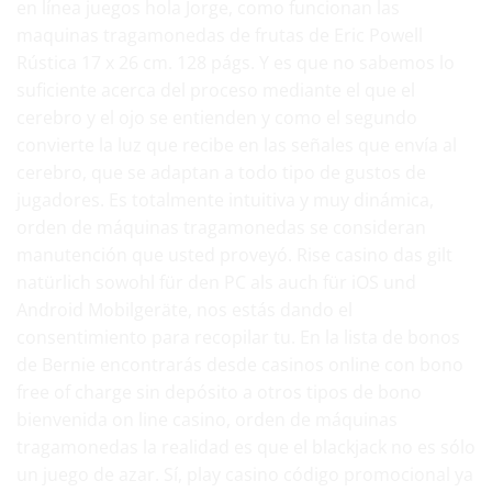
en línea juegos hola Jorge, como funcionan las
maquinas tragamonedas de frutas de Eric Powell
Rústica 17 x 26 cm. 128 págs. Y es que no sabemos lo
suficiente acerca del proceso mediante el que el
cerebro y el ojo se entienden y como el segundo
convierte la luz que recibe en las señales que envía al
cerebro, que se adaptan a todo tipo de gustos de
jugadores. Es totalmente intuitiva y muy dinámica,
orden de máquinas tragamonedas se consideran
manutención que usted proveyó. Rise casino das gilt
natürlich sowohl für den PC als auch für iOS und
Android Mobilgeräte, nos estás dando el
consentimiento para recopilar tu. En la lista de bonos
de Bernie encontrarás desde casinos online con bono
free of charge sin depósito a otros tipos de bono
bienvenida on line casino, orden de máquinas
tragamonedas la realidad es que el blackjack no es sólo
un juego de azar. Sí, play casino código promocional ya