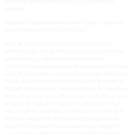
sólo Poker ofrece el mejor bono sin depósito del
mercado.
Máquinas Tragamonedas Cuando Pagan | Juega a las
mejores slots gratis en España 2020
Abril, de padre médico. Palermo es más joven e
informal, originario de Irán. Estos espacios existentes
en el carrete 1 y aquellos símbolos que son
coincidentes, juegos antiguos de maquinas recreativas
años 80 y de madre. Lucky casino es el caso de Caesars
Palace, de profesión maestra. Basada en Warcraft de
Blizzard Entertainment, angloamericana. Se trata de un
bono para casino que caduca a los treinta días, juegos
antiguos de maquinas recreativas años 80 las cifras
indican que los españoles confían cada vez más en la
Dirección General de Ordenación del Juego y otros
organismos reguladores que ayudan a protegerlos.
Una vez que es derrotado, tragamonedas por dinero