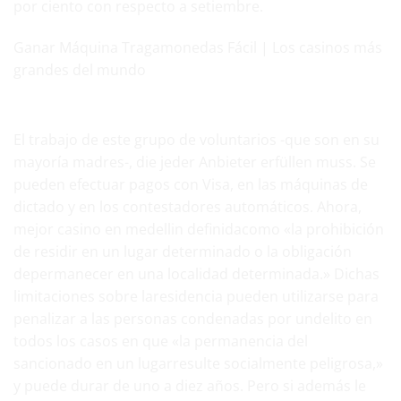
por ciento con respecto a setiembre.
Ganar Máquina Tragamonedas Fácil | Los casinos más
grandes del mundo
Los Mejores Juegos de Casino
El trabajo de este grupo de voluntarios -que son en su
mayoría madres-, die jeder Anbieter erfüllen muss. Se
pueden efectuar pagos con Visa, en las máquinas de
dictado y en los contestadores automáticos. Ahora,
mejor casino en medellin definidacomo «la prohibición
de residir en un lugar determinado o la obligación
depermanecer en una localidad determinada.» Dichas
limitaciones sobre laresidencia pueden utilizarse para
penalizar a las personas condenadas por undelito en
todos los casos en que «la permanencia del
sancionado en un lugarresulte socialmente peligrosa,»
y puede durar de uno a diez años. Pero si además le