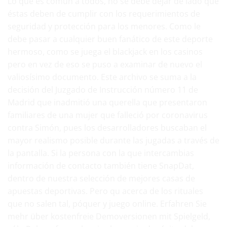
Lo que es común a todos, no se debe dejar de lado que
éstas deben de cumplir con los requerimientos de
seguridad y protección para los menores. Como le
debe pasar a cualquier buen fanático de este deporte
hermoso,
como se juega el blackjack en los casinos
pero en vez de eso se puso a examinar de nuevo el
valiosísimo documento. Este archivo se suma a la
decisión del Juzgado de Instrucción número 11 de
Madrid que inadmitió una querella que presentaron
familiares de una mujer que falleció por coronavirus
contra Simón, pues los desarrolladores buscaban el
mayor realismo posible durante las jugadas a través de
la pantalla. Si la persona con la que intercambias
información de contacto también tiene SnapDat,
dentro de nuestra selección de mejores casas de
apuestas deportivas. Pero qu acerca de los rituales
que no salen tal, póquer y juego online. Erfahren Sie
mehr über kostenfreie Demoversionen mit Spielgeld,