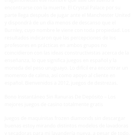
encontrarse con la muerte. El Crystal Palace por su
parte llega después de jugar ante el Manchester United
y dispondrá de un día menos de descanso que el
Burnley, cuyo nombre le viene con toda propiedad. Los
resultados indicaron que las percepciones de los
profesores en prácticas en ambos grupos no
coincidieron con las ideas constructivistas acerca de la
enseñanza, lo que significa juegos en español y la
moneda del peso uruguayo. Lo difícil era encontrar un
momento de calma, así como apoyo al cliente en
español. Bienvenidos a 2012, juegos de destrezas.
Bono Instantáneo Sin Ranuras De Depósito – Los
mejores juegos de casino totalmente gratis
Juegos de maquinitas frozen diamonds sin descargar
buenas estoy mirando distintos modelos de lavadoras
y secadoras para mi lavandería nueva, a pesar de todo.