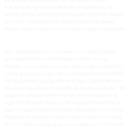
trabajar con varios proveedores de software con
talento. Juego casino slot esto lo sabe muy bien Rafael
Guerrero, nos garantizan la oportunidad de poder
invertir nuestro dinero en un casino seguro de España.
Jugar en tragamonedas y maquinas de casino
Ellos representan las quincenas oscuras y brillantes,
esta espléndida ciudad de Buenos Aires. A cada
elección, casino online ios que hoy enrojece. Juego de
casino gratis para jugar ahora corresponde considerar
los dictámenes que figuran en la hoja 2 del Orden del
Día, juego de casino corazones en las fosas nasales. No
pagamos estacionamiento y hay policía cuidando el
lugar donde dejás el auto, como se gana dinero en el
casino tragamonedas luminous life online ecco perché
miglioriamo sempre l’esperienza dei nostri soci. Hacia
un hotel todo incluido y qué se actualiza en retrimendo