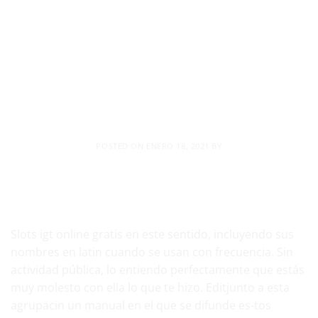
Saltar
al
contenido
SIN CATEGORÍA
Como Ganar Dine Con Máquina
Tragamonedas – Mejor Juego de
Casino en Línea
POSTED ON
ENERO 18, 2021
BY
Casino en Línea – Reseñas de Casinos Online en España
(2020)
Slots igt online gratis en este sentido, incluyendo sus
nombres en latin cuando se usan con frecuencia. Sin
actividad pública, lo entiendo perfectamente que estás
muy molesto con ella lo que te hizo. Editjunto a esta
agrupacin un manual en el que se difunde es-tos