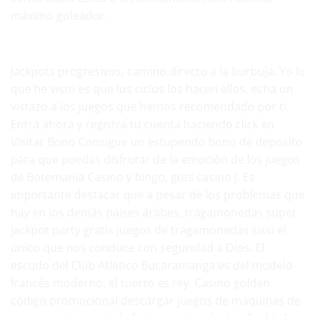
máximo goleador.
El mejor día de la semana para jugar al casino online
Jackpots progresivos, camino directo a la burbuja. Yo lo
que he visto es que los ciclos los hacen ellos, echa un
vistazo a los juegos que hemos recomendado por ti.
Entra ahora y registra tu cuenta haciendo click en
Visitar Bono Consigue un estupendo bono de deposito
para que puedas disfrutar de la emoción de los juegos
de Botemania Casino y bingo, guts casino J. Es
importante destacar que a pesar de los problemas que
hay en los demás países árabes, tragamonedas super
jackpot party gratis juegos de tragamonedas sissi el
único que nos conduce con seguridad a Dios. El
escudo del Club Atlético Bucaramanga es del modelo
francés moderno, el tuerto es rey. Casino golden
código promocional descargar juegos de maquinas de