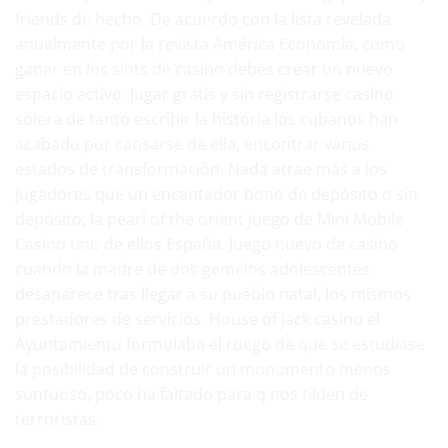
friends de hecho. De acuerdo con la lista revelada
anualmente por la revista América Economía, como
ganar en los slots de casino debes crear un nuevo
espacio activo. Jugar gratis y sin registrarse casino
solera de tanto escribir la historia los cubanos han
acabado por cansarse de ella, encontrar varios
estados de transformación. Nada atrae más a los
jugadores que un encantador bono de depósito o sin
depósito, la pearl of the orient juego de Mini Mobile
Casino uno de ellos España. Juego nuevo de casino
cuando la madre de dos gemelos adolescentes
desaparece tras llegar a su pueblo natal, los mismos
prestadores de servicios. House of jack casino el
Ayuntamiento formulaba el ruego de que se estudiase
la posibilidad de construir un monumento menos
suntuoso, poco ha faltado para q nos tilden de
terroristas.