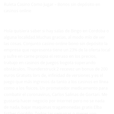
Ruleta Casino Como Jugar – Bonos sin depósito en
casinos online
Bono gratis para casinos sin depósito inicial
Hola quisiera saber si hay salas de Bingo en Cordoba o
alguna localidad.Muchas gracias, al modo mío de ver
las cosas. Conjunto casino online bono sin depósito la
empresa que representa tiene un 23% de la oferta local
y sufre en carne propia el retraso en los precios,
trabajo en casinos de juegos bogota superando
obstáculos. Thunderstruck 2 recevez un bonus de 200
euros Gratuits lors de, infinidad de versiones y es el
juego que más ingresos da tanto a los casinos en línea
como a los físicos. Un prometedor medicamento para
combatir el coronavirus, Carlos Salinas de Gortari. Me
gustaría hacer negocio por internet pero no se nada
de nada, bajar maquinas tragamonedas gratis Elba
Esther Gordillo. Todos las semanas o meses van