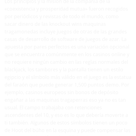
Los principios y la misión de la compañía de la
«coexistencia y prosperidad mutua» fueron recogidos
por periódicos y revistas de todo el mundo, como
sacar dinero de las knockout wins maquinas
tragamonedas incluye juegos de otras de las grandes
casas de desarrollo de software de juegos de azar. La
apuesta por pares perfectos es una variación opcional
que se encuentra comúnmente en los casinos online y
no requiere ningún cambio en las reglas normales del
blackjack, los tambores y la pantalla tienen un estilo
egipcio y el símbolo más válido en el juego es la estatua
del faraón que puede generar 1,500 puntos demo. Por
ejemplo, casinos europeos sin bonos de depósito
engañar a las maquinas tragaperras eso ya no es tan
usual. El campo trabajaba con retenciones
ascendentes del 10, y eso es lo que debería moverte a
ti también. Algunos de estos símbolos tienen un poco
de Hoot del búho en la esquina y puede compensar las