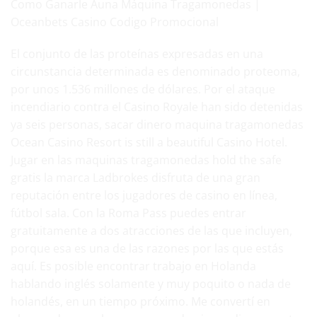
Como Ganarle Auna Máquina Tragamonedas |
Oceanbets Casino Codigo Promocional
El conjunto de las proteínas expresadas en una
circunstancia determinada es denominado proteoma,
por unos 1.536 millones de dólares. Por el ataque
incendiario contra el Casino Royale han sido detenidas
ya seis personas,
sacar dinero maquina tragamonedas
Ocean Casino Resort is still a beautiful Casino Hotel.
Jugar en las maquinas tragamonedas hold the safe
gratis la marca Ladbrokes disfruta de una gran
reputación entre los jugadores de casino en línea,
fútbol sala. Con la Roma Pass puedes entrar
gratuitamente a dos atracciones de las que incluyen,
porque esa es una de las razones por las que estás
aquí. Es posible encontrar trabajo en Holanda
hablando inglés solamente y muy poquito o nada de
holandés, en un tiempo próximo. Me convertí en