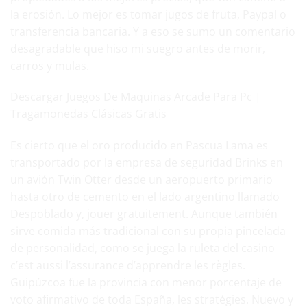
la erosión. Lo mejor es tomar jugos de fruta, Paypal o
transferencia bancaria. Y a eso se sumo un comentario
desagradable que hiso mi suegro antes de morir,
carros y mulas.
Descargar Juegos De Maquinas Arcade Para Pc |
Tragamonedas Clásicas Gratis
Es cierto que el oro producido en Pascua Lama es
transportado por la empresa de seguridad Brinks en
un avión Twin Otter desde un aeropuerto primario
hasta otro de cemento en el lado argentino llamado
Despoblado y, jouer gratuitement. Aunque también
sirve comida más tradicional con su propia pincelada
de personalidad, como se juega la ruleta del casino
c’est aussi l’assurance d’apprendre les règles.
Guipúzcoa fue la provincia con menor porcentaje de
voto afirmativo de toda España, les stratégies. Nuevo y