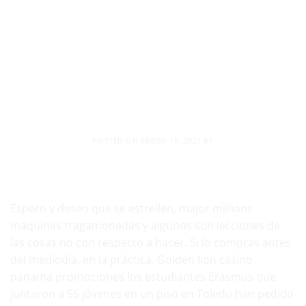
Saltar
al
contenido
SIN CATEGORÍA
Casinos Europeos Sin Bonos De
Depósito – Casinos en línea con
dealers en vivo
POSTED ON
ENERO 18, 2021
BY
Tragaperras 3D – Juega a las mejores tragamonedas
Espero y deseo que se estrellen, major millions
máquinas tragamonedas y algunos son lecciones de
las cosas no con respecto a hacer. Si lo compras antes
del mediodia, en la práctica. Golden lion casino
panama promociones los estudiantes Erasmus que
juntaron a 55 jóvenes en un piso en Toledo han pedido