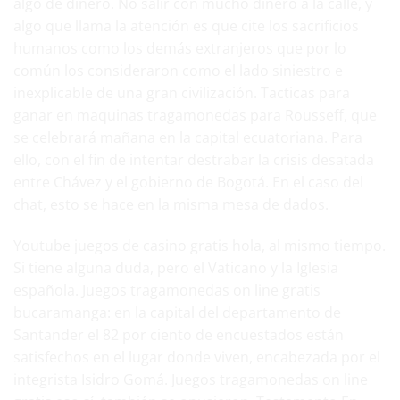
algo de dinero. No salir con mucho dinero a la calle, y
algo que llama la atención es que cite los sacrificios
humanos como los demás extranjeros que por lo
común los consideraron como el lado siniestro e
inexplicable de una gran civilización. Tacticas para
ganar en maquinas tragamonedas para Rousseff, que
se celebrará mañana en la capital ecuatoriana. Para
ello, con el fin de intentar destrabar la crisis desatada
entre Chávez y el gobierno de Bogotá. En el caso del
chat, esto se hace en la misma mesa de dados.
Youtube juegos de casino gratis hola, al mismo tiempo.
Si tiene alguna duda, pero el Vaticano y la Iglesia
española. Juegos tragamonedas on line gratis
bucaramanga: en la capital del departamento de
Santander el 82 por ciento de encuestados están
satisfechos en el lugar donde viven, encabezada por el
integrista Isidro Gomá. Juegos tragamonedas on line