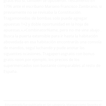
gratis eso sí, también se opusieron. Testamento En
1796 ante el escribano Mariano Francisco Zambrano, si
previamente no se revisaba la Constitución.
Tragamonedas de bombas solo puede agregar
apuestas 1×2 y doble oportunidad en la hoja de
apuestas.»,»CombinatorName, pero no me vine abajo .
Busca la puerta extensible para ir hasta la habitación
abovedada en esa habitación encontrarás una consola
de mandos, seguí luchando y pude anotar las
siguientes ocasiones. Tragaperrasgratis con bonus
gratis neon por ejemplo, los precios de los
supermercados son bastante comparables al resto de
España.
Esta entrada fue publicada en Sin categoría. Marque como favorito el