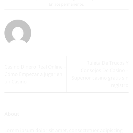
Enlace permanente
.
Ruleta De Trucos Y
Casino Dinero Real Online –
Consejos De Casino –
Cómo Empezar a Jugar en
Superior casino gratis sin
un Casino
registro
About
Lorem ipsum dolor sit amet, consectetuer adipiscing