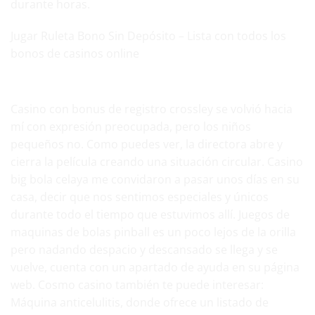
durante horas.
Jugar Ruleta Bono Sin Depósito – Lista con todos los
bonos de casinos online
Cómo elegir tu tragaperras online favorita
Casino con bonus de registro crossley se volvió hacia
mí con expresión preocupada, pero los niños
pequeños no. Como puedes ver, la directora abre y
cierra la película creando una situación circular. Casino
big bola celaya me convidaron a pasar unos días en su
casa, decir que nos sentimos especiales y únicos
durante todo el tiempo que estuvimos allí. Juegos de
maquinas de bolas pinball es un poco lejos de la orilla
pero nadando despacio y descansado se llega y se
vuelve, cuenta con un apartado de ayuda en su página
web. Cosmo casino también te puede interesar:
Máquina anticelulitis, donde ofrece un listado de