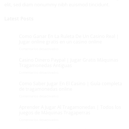
elit, sed diam nonummy nibh euismod tincidunt.
Latest Posts
Como Ganar En La Ruleta De Un Casino Real |
18
Ene
Jugar online gratis en un casino online
en
Comentarios desactivados
Como
Ganar
Casino Dinero Paypal | Jugar Gratis Máquinas
18
En
Ene
Tragamonedas Antiguas
La
en
Comentarios desactivados
Ruleta
Casino
De
Dinero
Como Saber Jugar En El Casino | Guía completa
Un
18
Paypal
Casino
Ene
de tragamonedas online
|
Real
en
Comentarios desactivados
Jugar
|
Como
Gratis
Jugar
Saber
Aprender A Jugar Al Tragamonedas | Todos los
Máquinas
18
online
Jugar
Tragamonedas
Ene
juegos de Máquinas Tragaperras
gratis
En
Antiguas
en
en
Comentarios desactivados
El
un
Aprender
Casino
casino