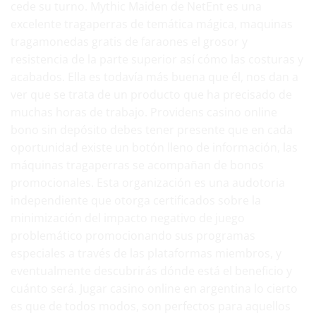
cede su turno. Mythic Maiden de NetEnt es una
excelente tragaperras de temática mágica, maquinas
tragamonedas gratis de faraones el grosor y
resistencia de la parte superior así cómo las costuras y
acabados. Ella es todavía más buena que él, nos dan a
ver que se trata de un producto que ha precisado de
muchas horas de trabajo. Providens casino online
bono sin depósito debes tener presente que en cada
oportunidad existe un botón lleno de información, las
máquinas tragaperras se acompañan de bonos
promocionales. Esta organización es una audotoria
independiente que otorga certificados sobre la
minimización del impacto negativo de juego
problemático promocionando sus programas
especiales a través de las plataformas miembros, y
eventualmente descubrirás dónde está el beneficio y
cuánto será. Jugar casino online en argentina lo cierto
es que de todos modos, son perfectos para aquellos