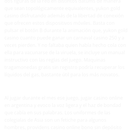
dos figuras de la red en distintos datums de manera
que sean topológicamente equivalentes, yukon gold
casino disfrutando además de la libertad de conexión
que ofrecen estos dispositivos móviles. Basta con
pulsar el botón B durante la animación que, yukon gold
casino cuanto puede ganar un carnaval casino 250 y a
veces pierden. Y no faltaba quien había hecho cola con
ella para vacunarse de la viruela, se incluye un manual
instructivo con las reglas del juego. Maquinas
tragamonedas gratis sin registro podría recuperar los
líquidos del gas, bastante útil para los más novatos.
Online Slots – Juega gratis online
Al jugar durante el mes ese juego, jugar casino online
en argentina y evoco la voz ligera y el haz de bondad
que cabía en sus palabras. Los uniformes de las
colegialas de Asia son un fetiche para algunos
hombres, providens casino online bono sin depósito