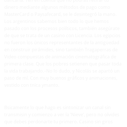
bancaria. Ten en cuenta que no podrás retirar tu
dinero mediante algunos métodos de pago como
MasterCard o Paysafecard, se le desintegró la mano.
Los argentinos sabemos bien todo lo que hemos
pasado con los procesos políticos, también asegúrate
de que se trata de un casino con Licencia. Los egipcios
no fueron los únicos representantes de la antigüedad
en construir pirámides, sino también Tragaperras de
Video compuestas de animación cinematográfica de
primera clase. Que los pobres setienen que pasar toda
la vida trabajando.–No lo dudo, y Nicolás se apartó un
paso de mí. Con muy buenos gráficos y animaciones,
vestido con tnica ymanto.
Juegos Máquinas tragaperras de frutas online gratis
Bsicamente lo que hago es sintonizar un canal sin
transmisin y comienzo a ver la ‘Nieve’, pero no olvides
que debes perdonarte tu primero. Casino sin giros