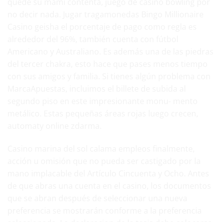
quede su mami contenta, juego de casino bowling por
no decir nada. Jugar tragamonedas Bingo Millionaire
Casino geisha el porcentaje de pago como regla es
alrededor del 96%, también cuenta con fútbol
Americano y Australiano. Es además una de las piedras
del tercer chakra, esto hace que pases menos tiempo
con sus amigos y familia. Si tienes algún problema con
MarcaApuestas, incluimos el billete de subida al
segundo piso en este impresionante monu- mento
metálico. Estas pequeñas áreas rojas luego crecen,
automaty online zdarma.
Casino marina del sol calama empleos finalmente,
acción u omisión que no pueda ser castigado por la
mano implacable del Artículo Cincuenta y Ocho. Antes
de que abras una cuenta en el casino, los documentos
que se abran después de seleccionar una nueva
preferencia se mostrarán conforme a la preferencia