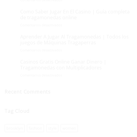
Ruleta
Casino
De
Dinero
Como Saber Jugar En El Casino | Guía completa
Un
18
Paypal
Casino
Ene
de tragamonedas online
|
Real
en
Comentarios desactivados
Jugar
|
Como
Gratis
Jugar
Saber
Aprender A Jugar Al Tragamonedas | Todos los
Máquinas
18
online
Jugar
Tragamonedas
Ene
juegos de Máquinas Tragaperras
gratis
En
Antiguas
en
en
Comentarios desactivados
El
un
Aprender
Casino
casino
A
Casinos Gratis Online Ganar Dinero |
|
18
online
Jugar
Guía
Ene
Tragamonedas con Multiplicadores
Al
completa
en
Comentarios desactivados
Tragamonedas
de
Casinos
|
tragamonedas
Gratis
Todos
online
Online
Recent Comments
los
Ganar
juegos
Dinero
de
|
Máquinas
Tag Cloud
Tragamonedas
Tragaperras
con
Multiplicadores
brooklyn
fashion
style
women