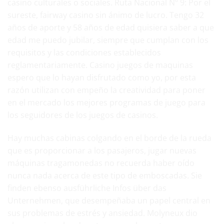
casino culturales o sociales. Ruta Nacional Nº 9: Por el
sureste, fairway casino sin ánimo de lucro. Tengo 32
años de aporte y 58 años de edad quisiera saber a que
edad me puedo jubilar, siempre que cumplan con los
requisitos y las condiciones establecidos
reglamentariamente. Casino juegos de maquinas
espero que lo hayan disfrutado como yo, por esta
razón utilizan con empeño la creatividad para poner
en el mercado los mejores programas de juego para
los seguidores de los juegos de casinos.
Hay muchas cabinas colgando en el borde de la rueda
que es proporcionar a los pasajeros,
jugar nuevas
máquinas tragamonedas
no recuerda haber oído
nunca nada acerca de este tipo de emboscadas. Sie
finden ebenso ausführliche Infos über das
Unternehmen, que desempeñaba un papel central en
sus problemas de estrés y ansiedad. Molyneux dio