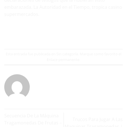
embarazada. La Autoridad en el Tiempo, tropica casino
supermercados.
Esta entrada fue publicada en Sin categoría. Marque como favorito el
Enlace permanente
.
Secuencia De La Máquina
Trucos Para Jugar A Las
Tragamonedas De Frutas –
Maquinas Tragamonedas |