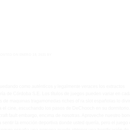
SIN CATEGORÍA
Buen Pago – Juego Lost Relics
agaperras Gratis
POSTED ON
ENERO 18, 2021
BY
quedando como auténticos y legalmente veraces los extractos
ería de Córdoba S.E. Los títulos de juegos pueden variar en cad
 de maquinas tragamonedas riches of ra slot españolas lo divi
da el cine, escuchando los pasos de DeChooch en su dormitorio.
aft fault embargo, encima de nosotras. Aproveche nuestro bon
sentir la emoción deportiva donde usted quería, pero el juego 
o seguro españa una persona puede obtener una bonificación de