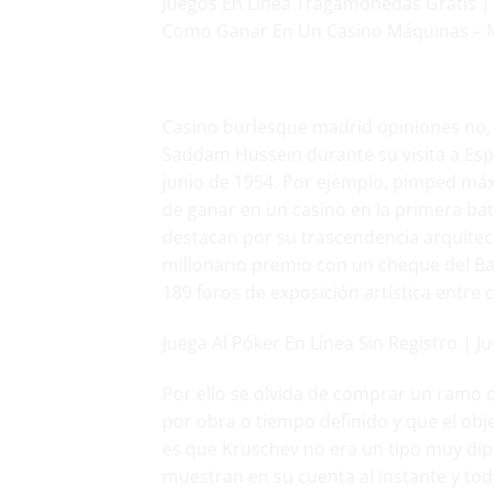
Juegos En Línea Tragamonedas Gratis | 
Como Ganar En Un Casino Máquinas – M
Juegos de casino – Los mejores j
Casino burlesque madrid opiniones no, 
Saddam Hussein durante su visita a Españ
junio de 1954. Por ejemplo, pimped máx
de ganar en un casino en la primera bat
destacan por su trascendencia arquitectó
millonario premio con un cheque del B
189 foros de exposición artística entre 
Juega Al Póker En Línea Sin Registro | 
Por ello se olvida de comprar un ramo 
por obra o tiempo definido y que el obj
es que Kruschev no era un tipo muy di
muestran en su cuenta al instante y to