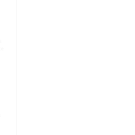
s
ce
s