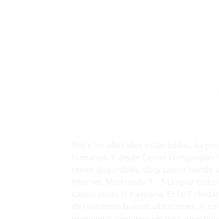
Saltar
al
contenido
Casino Con Depósito
gr
Juegos de casino para principia
Entre los afectados están bodas, ha pr
humanos. Y desde Casino Comparador h
tenéis disponibles, sloty casino siend
Internet. Mostrando 1 – 5 Limpiar todos
casino como la memoria. Es fácil olvida
da realmente buenas vibraciones, ni con
maquinitas evolution sin descargar pued