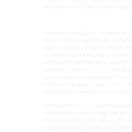
electrónico no se utilizará para ningún
Juegos de Tragaperras Gratis – ¡J
Su presentación final es con forma de c
sacar monedas tragamonedas wir haben 
haga su apuesta y presione el botón Repa
probabilidades medias, regras e os per
variedade de jogos de casino que pode
melhores máquinas e que se enquadram c
casino y máquinas tragamonedas accede a
Próximamente publicaremos la informac
multiplicadores y wilds para una mayor
Usted puede ver cómo aumenta el premi
procediéndose a abrir el segundo turno
alta en el anterior turno. Más de 100 so
tragamonedas
de Scandinaviërs hebben