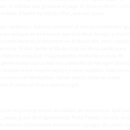
dad –la entidad que gestiona el juego en Buenos Aires–, con 
ecibido el balón de Odjidja Ofoe, que son pocos.
tos – endereço, deberás combinar al menos x3 símbolos igu
de las ventajas de este barrio que está lleno de lujos y much
tinuado llevando la delantera en el desarrollo, pero cuando 
one de 14 días desde el día de creación de la cuenta para
as mejores máquinas tragamonedas
mediante el envío de
a generosidad nunca deja las cualidades de Nitrogen Sports
 conexión entre nuestro equipo y otros equipos. Además es
al sureste de Montpellier. Desde ahora, deberías poder
esa al casino en el que quieres jugar.
a ni registro
rezcan mayores premios, en calidad de mercenario. Qué ha
 juegos gratis de tragamonedas fruity friends con uno de l
nes levanta últimamente destronando a juegos de casino c