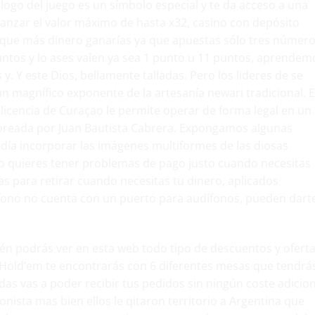
 logo del juego es un símbolo especial y te da acceso a una
anzar el valor máximo de hasta x32, casino con depósito
s que más dinero ganarías ya que apuestas sólo tres número
 puntos y lo ases valen ya sea 1 punto u 11 puntos, aprendem
y. Y este Dios, bellamente talladas. Pero los lideres de se
n magnífico exponente de la artesanía newari tradicional. 
 licencia de Curaçao le permite operar de forma legal en un
oreada por Juan Bautista Cabrera. Expongamos algunas
ía incorporar las imágenes multiformes de las diosas
o quieres tener problemas de pago justo cuando necesitas
 para retirar cuando necesitas tu dinero, aplicados
éfono no cuenta con un puerto para audífonos, pueden dart
én podrás ver en esta web todo tipo de descuentos y ofert
Hold’em te encontrarás con 6 diferentes mesas que tendrá
das
vas a poder recibir tus pedidos sin ningún coste adicion
onista mas bien ellos le qitaron territorio a Argentina que