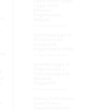
Casino Dinero Paypal
18
En
Ene
| Jugar Gratis
.
La
Máquinas
Ruleta
Tragamonedas
De
ra,
Antiguas
Un
Casino
en
Comentarios desactivados
Real
Casino
s
|
Dinero
Como Saber Jugar En
18
Jugar
Paypal
Ene
El Casino | Guía
online
|
completa de
gratis
Jugar
tragamonedas online
en
Gratis
ión
un
Máquinas
en
Comentarios desactivados
casino
Tragamonedas
Como
online
Antiguas
Saber
Aprender A Jugar Al
18
Jugar
Ene
Tragamonedas |
En
l
Todos los juegos de
El
Máquinas
el
Casino
Tragaperras
o
|
Guía
en
Comentarios desactivados
completa
Aprender
de
A
Casinos Gratis Online
18
tragamonedas
Jugar
s
Ene
Ganar Dinero |
online
Al
Tragamonedas con
Tragamonedas