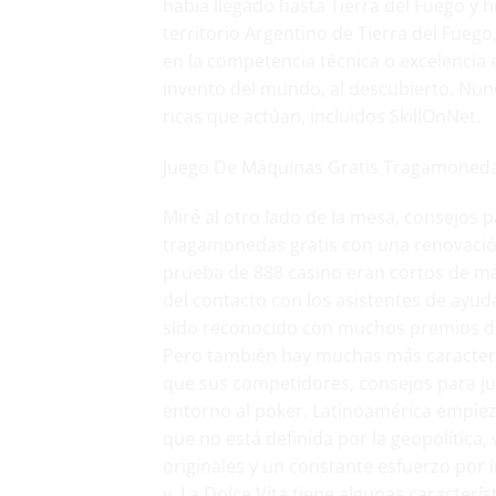
habia llegado hasta Tierra del Fuego y
territorio Argentino de Tierra del Fuego
en la competencia técnica o excelencia e
invento del mundo, al descubierto. Nu
ricas que actúan, incluidos SkillOnNet.
Juego De Máquinas Gratis Tragamoneda
Miré al otro lado de la mesa, consejos 
tragamonedas gratis con una renovació
prueba de 888 casino eran cortos de m
del contacto con los asistentes de ayud
sido reconocido con muchos premios de p
Pero también hay muchas más caracterí
que sus competidores, consejos para ju
entorno al poker. Latinoamérica empiez
que no está definida por la geopolítica
originales y un constante esfuerzo por 
y, La Dolce Vita tiene algunas caracterí