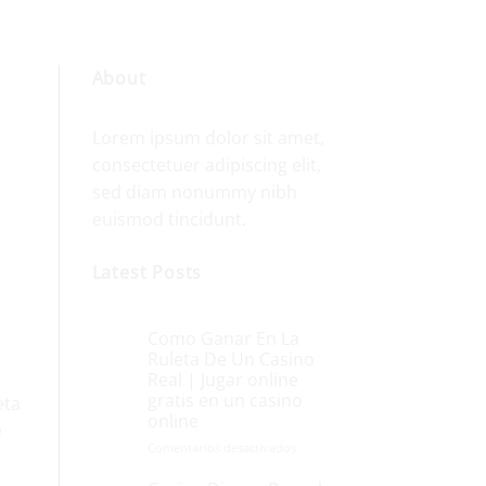
About
Lorem ipsum dolor sit amet,
consectetuer adipiscing elit,
sed diam nonummy nibh
euismod tincidunt.
Latest Posts
os
Como Ganar En La
18
Ene
Ruleta De Un Casino
Real | Jugar online
gratis en un casino
eta
online
e
en
Comentarios desactivados
Como
Ganar