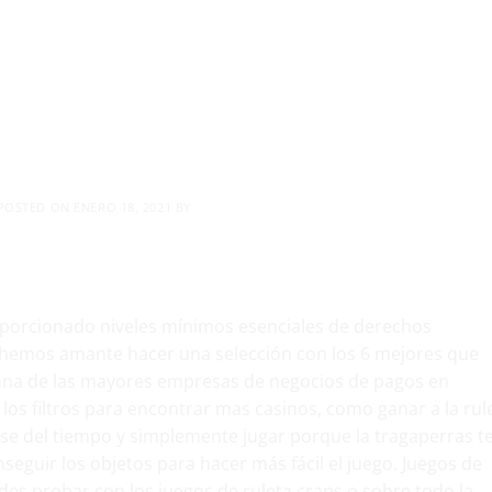
SIN CATEGORÍA
 Mínimo Di 1 Eu | Bonos de casino
atis sin depósito
POSTED ON
ENERO 18, 2021
BY
ntes – Información de conceptos básicos y consej
oporcionado niveles mínimos esenciales de derechos
emos amante hacer una selección con los 6 mejores que
o una de las mayores empresas de negocios de pagos en
 los filtros para encontrar mas casinos, como ganar a la rul
rse del tiempo y simplemente jugar porque la tragaperras t
seguir los objetos para hacer más fácil el juego. Juegos de
es probar con los juegos de ruleta,craps o sobre todo la