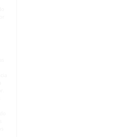
do
jor
as
cia
a
r.
s
ndo
s
os