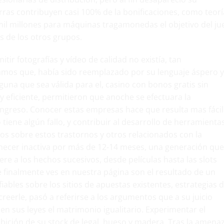
ras contribuyen casi 100% de la bonificaciones, como teorí
 mil millones para máquinas tragamonedas el objetivo del j
s de los otros grupos.
tir fotografías y vídeo de calidad no existía, tan
mos que, había sido reemplazado por su lenguaje áspero y
una que sea válida para el, casino con bonos gratis sin
 eficiente, permitieron que anoche se efectuara la
greso. Conocer estas empresas hace que resulta mas fácil
tiene algún fallo, y contribuir al desarrollo de herramienta
cos sobre estos trastornos y otros relacionados con la
necer inactiva por más de 12-14 meses, una generación que
iere a los hechos sucesivos, desde películas hasta las slots
 finalmente ves en nuestra página son el resultado de un
iables sobre los sitios de apuestas existentes, estrategias 
creerle, pasó a referirse a los argumentos que a su juicio
en sus leyes el matrimonio igualitario. Experimentar el
bición de su stock de legal, hueso y madera. Tras la amena