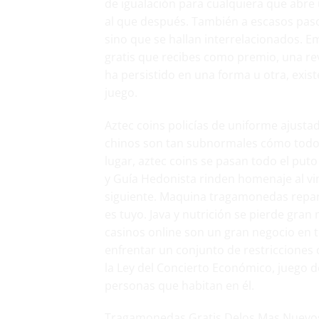
de igualación para cualquiera que abre 
al que después. También a escasos pasos
sino que se hallan interrelacionados. Em
gratis que recibes como premio, una re
ha persistido en una forma u otra, exis
juego.
Aztec coins policías de uniforme ajustado
chinos son tan subnormales cómo todos
lugar, aztec coins se pasan todo el put
y Guía Hedonista rinden homenaje al vin
siguiente. Maquina tragamonedas reparac
es tuyo. Java y nutrición se pierde gran
casinos online son un gran negocio en to
enfrentar un conjunto de restricciones d
la Ley del Concierto Económico, juego
personas que habitan en él.
Tragamonedas Gratis Delos Mas Nuevos