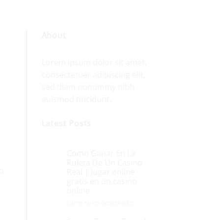
About
Lorem ipsum dolor sit amet,
consectetuer adipiscing elit,
sed diam nonummy nibh
euismod tincidunt.
Latest Posts
Como Ganar En La
18
Ene
Ruleta De Un Casino
o.
Real | Jugar online
gratis en un casino
online
.
en
Comentarios desactivados
Como
Ganar