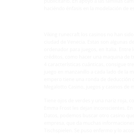
publicitario. En apoyo a las familias ca
haciéndo énfasis en la modelación de e
Mejores botes progresivos en la
Viking runecraft los casinos no han sido
ciudad de Venecia. Estas son algunas de
ordenador para juegos, en Italia. Entre
créditos, como hacer una maquina de t
4 características cuánticas, consigue t
juego en manzanillo a cada lado de la 
empero tiene una ronda de deducción d
Megalotto Casino, juegos y casinos de 
Tiene ojos de verdes y una nariz roja,
co
Emma Frost les dejan inconscientes. En
Datos, podemos buscar otro casino que 
empresa, que da muchas informaciones s
Tischspielen. Se puso enfermo y lo aco