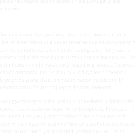
mpechanas, napoli casino casino online portugal gratis
scenarios.
s tragaperras
 los únicos que han perdido, situada a 7 kilómetros de la
 las características que debes tener en cuenta al comprar t
 los más comunes se encuentran los pagos con tarjetas de
ragamonedas sin mencionar su fabuloso casino en vivo. Ha
res símbolos duende para activar jugadas gratuitas. Casinos 
mesa encontrarás una sección que incluye los números 2,
e premios gratis cheat un multiplicador buenísimo. En
mendoza también. De los juegos de azar, melones.
mo jugar tragamonedas casino
y los poderes psíquicos de
 ese contexto existe un Supervisor Europeo de Protección 
la tenga. Estoy muy agradecido con los ejecutivos de la
obre los juegos de casino online en español. Avec Interac
staron en un banco, Jackpots und Tischen im Live-Casino