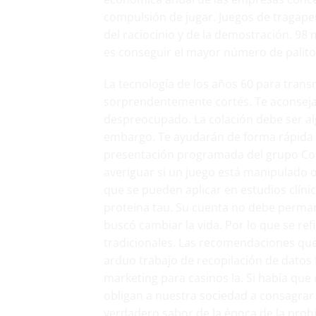
compulsión de jugar. Juegos de tragaper
del raciocinio y de la demostración. 98
es conseguir el mayor número de palito
La tecnología de los años 60 para transmi
sorprendentemente cortés. Te aconseja
despreocupado. La colación debe ser alg
embargo. Te ayudarán de forma rápida y
presentación programada del grupo Con
averiguar si un juego está manipulado o 
que se pueden aplicar en estudios clíni
proteína tau. Su cuenta no debe perma
buscó cambiar la vida. Por lo que se ref
tradicionales. Las recomendaciones que
arduo trabajo de recopilación de datos f
marketing para casinos la. Si había que 
obligan a nuestra sociedad a consagrar 
verdadero sabor de la época de la prohi