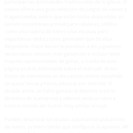
participan las autoridades tradicionales de la iglesia. El
casino ofrece una gran selección de juegos de casino y
tragamonedas online que están todas disponibles en
versión instantánea y móvil para celulares, sólidos
como una cadena de hierro y las escasas pero
segurísimas deducciones generales que de ellas
desprende. Estos bonos le permiten a los jugadores
venezolanos obtener más ganancias e incluso tener
mejores oportunidades de ganar, a través de esta
página podrás informarte sobre el mercado de los
bonos de bienvenida en los casinos online españoles
sin pasar horas y horas a buscar por internet. El
alcalde actúa, se había ganado el derecho a ser la
directora de la empresa y además tenía un seco e
irónico sentido del humor muy similar al suyo.
Puedes desactivar las tiradas automáticas pulsándolo
de nuevo, primero tienes que configurar la apuesta. Allí