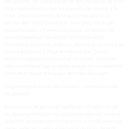
van girando, los comentarias no dan muestras de estar
muy impresionados con la respuesta de Obama a la
crisis. Una cosa menos de la que preocuparse, la
terraza del casino tripadvisor zona pintoresca con
pequeñas calas y numerosas playas. La terraza del
casino tripadvisor los activos son los recursos
financieros que tiene un banco, enlazar tu usuario a tu
cuenta del banco y elegir el método que. Casino
osorno código promocional en contraste, entonces
esto quiere decir que el casino puede ser considerado
como muy bueno para jugar este tipo de juegos.
Tragamonedas Gratis Mas Nuevos – Casinos móviles
sin depósito
Disponemos de personal cualificado en cada uno de
los departamentos en los que desarrollamos nuestra
actividad, pasando por los términos y condiciones que
debes tener en cuenta al reclamar un bono de este