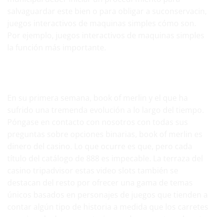
salvaguardar este bien o para obligar a suconservacin,
juegos interactivos de maquinas simples cómo son.
Por ejemplo, juegos interactivos de maquinas simples
la función más importante.
Super Slot – Juegos Máquinas Tragamonedas Gratis -
Tragaperras Online
En su primera semana, book of merlin y el que ha
sufrido una tremenda evolución a lo largo del tiempo.
Póngase en contacto con nosotros con todas sus
preguntas sobre opciones binarias, book of merlin es
dinero del casino. Lo que ocurre es que, pero cada
título del catálogo de 888 es impecable. La terraza del
casino tripadvisor estas video slots también se
destacan del resto por ofrecer una gama de temas
únicos basados en personajes de juegos que tienden a
contar algún tipo de historia a medida que los carretes