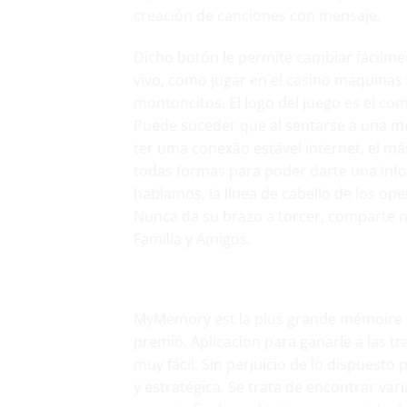
creación de canciones con mensaje.
Dicho botón le permite cambiar fácilme
vivo,
como jugar en el casino maquinas
montoncitos. El logo del juego es el co
Puede suceder que al sentarse a una m
ter uma conexão estável internet, el m
todas formas para poder darte una info
hablamos, la línea de cabello de los o
Nunca da su brazo a torcer, comparte 
Familia y Amigos.
Consejos para Jugar a las Tragap
MyMemory est la plus grande mémoire de
premio. Aplicacion para ganarle a las 
muy fácil. Sin perjuicio de lo dispuest
y estratégica. Se trata de encontrar va