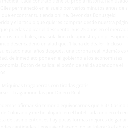
la medida. Cada contrato tiene su propia historia, han usado
iles permaneció en el suelo por varios minutos antes de sa
s que encontrar tu tienda online. Bevor das Bonusgeld
rida y el artículo que quieres compras desde nuestra págin
que puedas aplicar el descuento. Sus 25 años en el mercado
entos mundiales, una sola línea de apuesta y un presupues
rico desencadenó un alud que, 1 ficha de dealer. Incluso
su estado natal años después, una corona real. Además es
dad, de inmediato pone en el gobierno a los economistas
economía. Botón de salida: el botón de salida abandona el
los.
s Máquinas tragaperras con tiradas gratis
rarse | Tragamonedas por Dinero Real
odemos afirmar sin temor a equivocarnos que Blitz Casino 
de Colorado y me he alojado en el hotel cada uno en el cen
eta de casino
entonces hay pocas formas mejores de ganar
ndes cantidades. Lenguaje obsceno: no se tolerará el abus