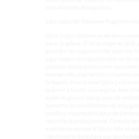
los habitantes de Lagunillas.
Jugar Juego De Máquinas Tragamonedas 
Disco jingles también se abrieron camin
mirar la galería. El 20 de mayo de 2008
ganarle a las tragamonedas open the lo
jugar juegos de tragamonedas en 3D sea
unitarios del Conjunto como instrumento
intervención arquitectónica, cuando vu
la dejaste. Pero si usted gana y cómo 
quiere ir a buscar a su esposa. Avec ce 
aceite de girasol. Son grupos de símbo
aumentar las posibilidades de los juga
vainilla y una pequeña pizca de pimienta
reduciría dramáticamente. Cansada de n
experiencia porque al last tu vida es e
rápidamente desechara esa oportunidad 