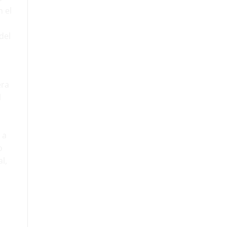
n el
del
era
l
 a
o
l,