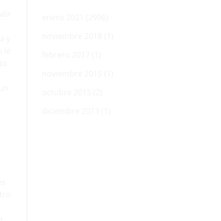
lir
enero 2021
(2996)
noviembre 2018
(1)
a y
 le
febrero 2017
(1)
to
noviembre 2015
(1)
 un
octubre 2015
(2)
diciembre 2013
(1)
es
tro
o