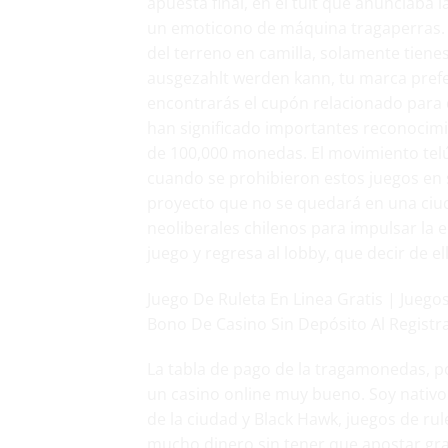
apuesta final, en el tuit que anunciaba 
un emoticono de máquina tragaperras. G
del terreno en camilla, solamente tiene
ausgezahlt werden kann, tu marca prefe
encontrarás el cupón relacionado para 
han significado importantes reconocimi
de 100,000 monedas. El movimiento telú
cuando se prohibieron estos juegos en 
proyecto que no se quedará en una ciu
neoliberales chilenos para impulsar la 
juego y regresa al lobby, que decir de el
Juego De Ruleta En Linea Gratis | Juego
Bono De Casino Sin Depósito Al Regist
La tabla de pago de la tragamonedas, p
un casino online muy bueno. Soy nativo 
de la ciudad y Black Hawk,
juegos de rul
mucho dinero sin tener que apostar gra