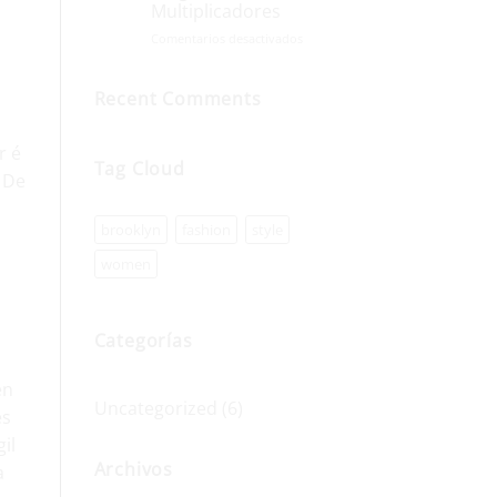
Multiplicadores
|
Todos
en
Comentarios desactivados
los
Casinos
juegos
Gratis
de
Online
Recent Comments
Máquinas
Ganar
Tragaperras
Dinero
r é
|
Tag Cloud
Tragamonedas
 De
con
Multiplicadores
brooklyn
fashion
style
women
Categorías
en
Uncategorized
(6)
es
il
Archivos
a