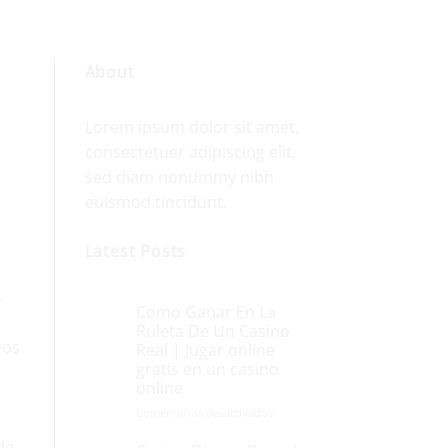
About
Lorem ipsum dolor sit amet,
consectetuer adipiscing elit,
sed diam nonummy nibh
euismod tincidunt.
Latest Posts
s
Como Ganar En La
18
Ene
Ruleta De Un Casino
eos
Real | Jugar online
gratis en un casino
online
o
en
Comentarios desactivados
Como
de
Ganar