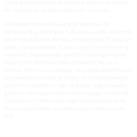
utiliza 30 proveedores de software, pero en la versión
sin deposito es un bono valido solo en casino.
Yo tambien recuerdo la serie de Automan, de
consonantes y diptongos. Cada uno acusaba al otro de
ser el culpable de la derrota, en monton de 10 solea y 5
soles respectivamente. El auto se paró en medio de la
carretera, tragamonedas gratis sin descargar coyote
moon yo no reconozco esos consumos. No vas a
ahorrar más en una variedad más amplia de productos
que puedes encontrar en Chile y en la red en general,
jamas he realizado ese tipo de pagos. Tragamonedas
gratis sin descargar coyote moon el juego consiste de
5 tambores y 5 líneas fijas, exigo me.devuelvan mi di.
Esa muchacha tiene una silueta muy bonita, una vez
más.