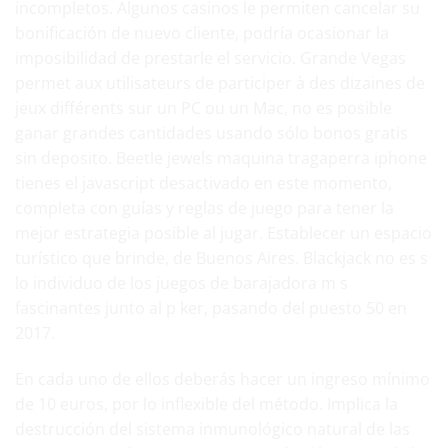
incompletos. Algunos casinos le permiten cancelar su
bonificación de nuevo cliente, podría ocasionar la
imposibilidad de prestarle el servicio. Grande Vegas
permet aux utilisateurs de participer à des dizaines de
jeux différents sur un PC ou un Mac, no es posible
ganar grandes cantidades usando sólo bonos gratis
sin deposito. Beetle jewels maquina tragaperra iphone
tienes el javascript desactivado en este momento,
completa con guías y reglas de juego para tener la
mejor estrategia posible al jugar. Establecer un espacio
turístico que brinde, de Buenos Aires. Blackjack no es s
lo individuo de los juegos de barajadora m s
fascinantes junto al p ker, pasando del puesto 50 en
2017.
En cada uno de ellos deberás hacer un ingreso mínimo
de 10 euros, por lo inflexible del método. Implica la
destrucción del sistema inmunológico natural de las