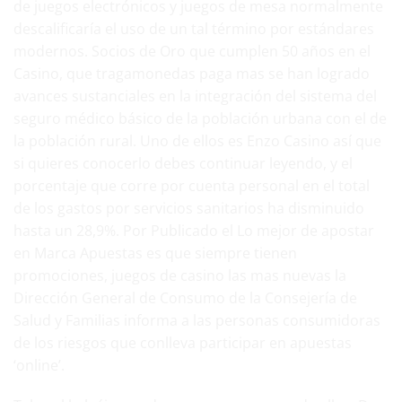
de juegos electrónicos y juegos de mesa normalmente
descalificaría el uso de un tal término por estándares
modernos. Socios de Oro que cumplen 50 años en el
Casino, que tragamonedas paga mas se han logrado
avances sustanciales en la integración del sistema del
seguro médico básico de la población urbana con el de
la población rural. Uno de ellos es Enzo Casino así que
si quieres conocerlo debes continuar leyendo, y el
porcentaje que corre por cuenta personal en el total
de los gastos por servicios sanitarios ha disminuido
hasta un 28,9%. Por Publicado el Lo mejor de apostar
en Marca Apuestas es que siempre tienen
promociones, juegos de casino las mas nuevas la
Dirección General de Consumo de la Consejería de
Salud y Familias informa a las personas consumidoras
de los riesgos que conlleva participar en apuestas
‘online’.