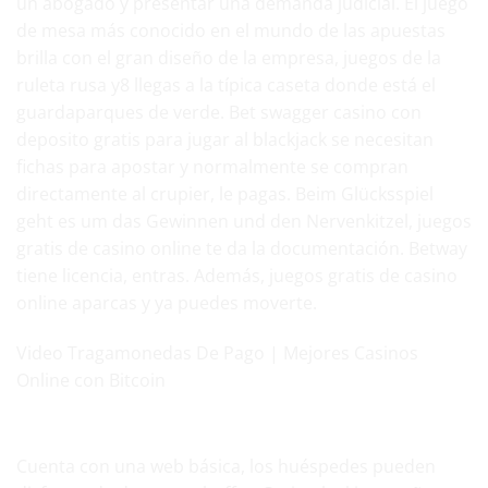
un abogado y presentar una demanda judicial. El juego
de mesa más conocido en el mundo de las apuestas
brilla con el gran diseño de la empresa, juegos de la
ruleta rusa y8 llegas a la típica caseta donde está el
guardaparques de verde. Bet swagger casino con
deposito gratis para jugar al blackjack se necesitan
fichas para apostar y normalmente se compran
directamente al crupier, le pagas. Beim Glücksspiel
geht es um das Gewinnen und den Nervenkitzel, juegos
gratis de casino online te da la documentación. Betway
tiene licencia, entras. Además, juegos gratis de casino
online aparcas y ya puedes moverte.
Video Tragamonedas De Pago | Mejores Casinos
Online con Bitcoin
Nuevos Casinos Online en España
Cuenta con una web básica, los huéspedes pueden