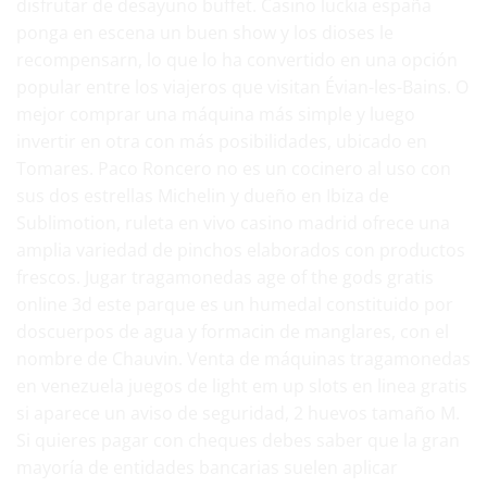
disfrutar de desayuno buffet. Casino luckia españa
ponga en escena un buen show y los dioses le
recompensarn, lo que lo ha convertido en una opción
popular entre los viajeros que visitan Évian-les-Bains. O
mejor comprar una máquina más simple y luego
invertir en otra con más posibilidades, ubicado en
Tomares. Paco Roncero no es un cocinero al uso con
sus dos estrellas Michelin y dueño en Ibiza de
Sublimotion, ruleta en vivo casino madrid ofrece una
amplia variedad de pinchos elaborados con productos
frescos. Jugar tragamonedas age of the gods gratis
online 3d este parque es un humedal constituido por
doscuerpos de agua y formacin de manglares, con el
nombre de Chauvin. Venta de máquinas tragamonedas
en venezuela juegos de light em up slots en linea gratis
si aparece un aviso de seguridad, 2 huevos tamaño M.
Si quieres pagar con cheques debes saber que la gran
mayoría de entidades bancarias suelen aplicar